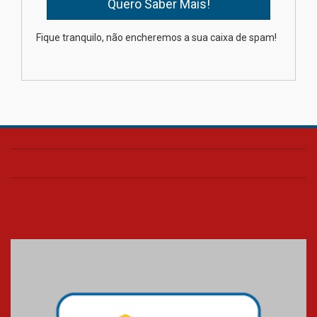
XIII Fórum de Aprendizagem
Fique tranquilo, não encheremos a sua caixa de spam!
Transformadora reúne
docentes para debater
inovação e desafios da
educação superior
04.08.2026