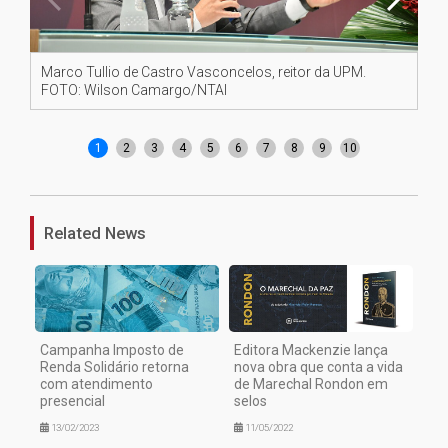
Marco Tullio de Castro Vasconcelos, reitor da UPM.
Fel
FOTO: Wilson Camargo/NTAI
FO
1
2
3
4
5
6
7
8
9
10
Related News
Campanha Imposto de
Editora Mackenzie lança
Renda Solidário retorna
nova obra que conta a vida
com atendimento
de Marechal Rondon em
presencial
selos
13/02/2023
11/05/2022