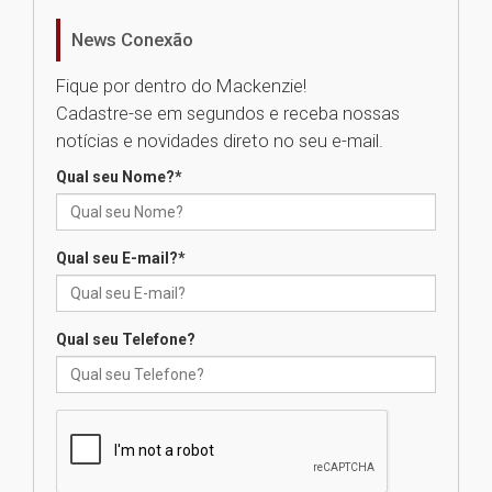
06.08.2026
News Conexão
Fique por dentro do Mackenzie!
Fronteiras do Pensamento
Cadastre-se em segundos e receba nossas
reúne Ana Suy e Gabriel Rolón
em debate inédito sobre os
notícias e novidades direto no seu e-mail.
caminhos da felicidade
06.08.2026
Qual seu Nome?
*
Segundo dia da Recepção aos
Qual seu E-mail?
*
calouros 2026.2 apresenta
estrutura e valores da
Universidade Presbiteriana
Mackenzie
Qual seu Telefone?
06.08.2026
Nova apresentação do Centro
de Música Brasileira
homenageia artista brasileira
05.08.2026