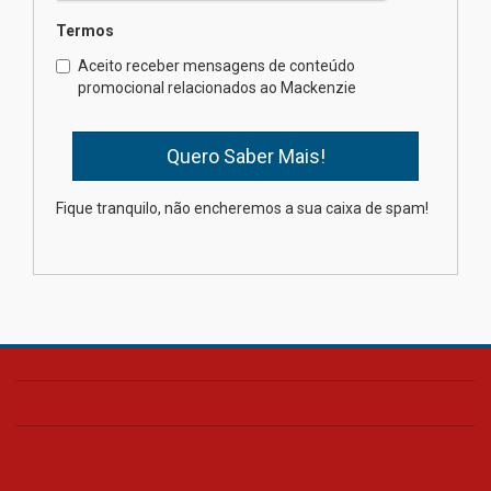
Termos
Universidade Mackenzie
Aceito receber mensagens de conteúdo
realizará nova edição da Feira
promocional relacionados ao Mackenzie
EducationUSA
05.08.2026
Seminário discute desafios
Fique tranquilo, não encheremos a sua caixa de spam!
das novas tecnologias em
sistemas solares residenciais
04.08.2026