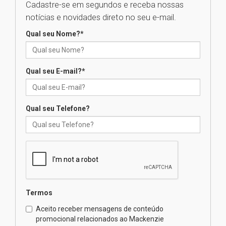
Cadastre-se em segundos e receba nossas
04.08.2026
notícias e novidades direto no seu e-mail.
Qual seu Nome?
*
XIII Fórum de Aprendizagem
Transformadora reúne
docentes para debater
inovação e desafios da
Qual seu E-mail?
*
educação superior
04.08.2026
Qual seu Telefone?
Professora do Mackenzie é
finalista do Prêmio Jabuti com
obra sobre ética e arquitetura
contemporânea
04.08.2026
Semana Internacional
Termos
Mackenzie promove parcerias
internacionais
Aceito receber mensagens de conteúdo
promocional relacionados ao Mackenzie
03.08.2026