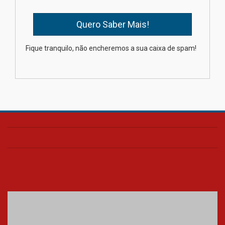
Oncologista do HUEM ressalta
importância da prevenção e
diagnóstico precoce do câncer
Fique tranquilo, não encheremos a sua caixa de spam!
de pulmão
03.08.2026