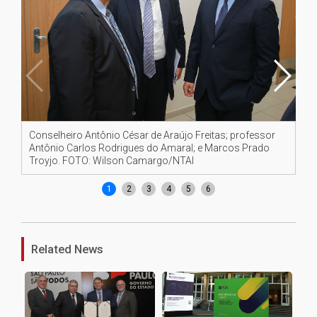
Conselheiro Antônio César de Araújo Freitas; professor
Re
Antônio Carlos Rodrigues do Amaral; e Marcos Prado
FO
Troyjo. FOTO: Wilson Camargo/NTAI
1
2
3
4
5
6
Related News