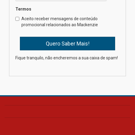
Semana Internacional
Termos
Mackenzie promove parcerias
internacionais
Aceito receber mensagens de conteúdo
promocional relacionados ao Mackenzie
03.08.2026
Oncologista do HUEM ressalta
importância da prevenção e
diagnóstico precoce do câncer
Fique tranquilo, não encheremos a sua caixa de spam!
de pulmão
03.08.2026