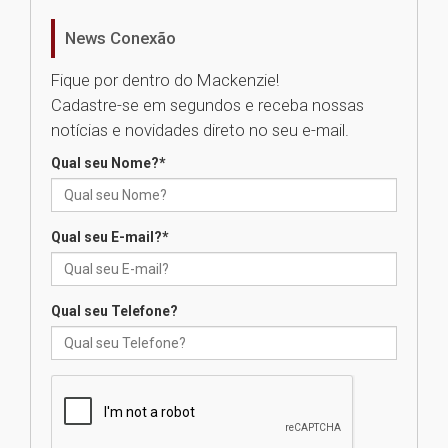
News Conexão
Como os pais podem investir
na educação dos filhos além da
Fique por dentro do Mackenzie!
escola
Cadastre-se em segundos e receba nossas
04.08.2026
notícias e novidades direto no seu e-mail.
Qual seu Nome?
*
XIII Fórum de Aprendizagem
Transformadora reúne
docentes para debater
inovação e desafios da
Qual seu E-mail?
*
educação superior
04.08.2026
Qual seu Telefone?
Professora do Mackenzie é
finalista do Prêmio Jabuti com
obra sobre ética e arquitetura
contemporânea
04.08.2026