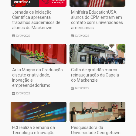
Jornada de Iniciação
Minifeira EducationUSA:
Científica apresenta
alunos do CPM entram em
trabalhos acadêmicos de
contato com universidades
alunos do Mackenzie
americanas
20/09/2022
20/09/2022
Aula Magna da Graduação
Culto de gratidão marca
discute criatividade,
reinauguração da Capela
inovação e
do Mackenzie
empreendedorismo
19/09/2022
20/09/2022
FCI realiza Semana da
Pesquisadora da
Tecnologia e Inovação
Universidade Georgetown