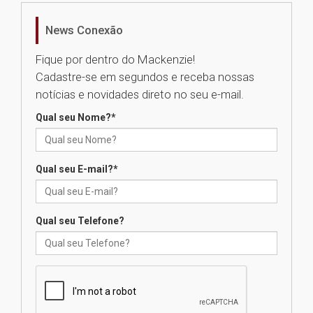
realizará nova edição da Feira
EducationUSA
News Conexão
05.08.2026
Fique por dentro do Mackenzie!
Cadastre-se em segundos e receba nossas
Seminário discute desafios
notícias e novidades direto no seu e-mail.
das novas tecnologias em
sistemas solares residenciais
Qual seu Nome?
*
04.08.2026
Qual seu E-mail?
*
Mackenzie recepciona os
calouros do segundo semestre
de 2026
04.08.2026
Qual seu Telefone?
Como o Colégio Mackenzie
Brasília prepara seus
estudantes para o PAS antes
mesmo do Ensino Médio
04.08.2026