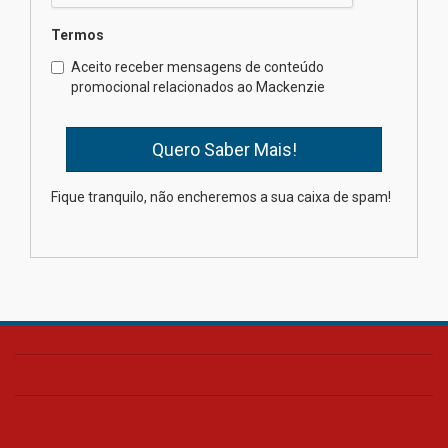
Termos
Como os pais podem investir
Aceito receber mensagens de conteúdo
na educação dos filhos além da
promocional relacionados ao Mackenzie
escola
04.08.2026
XIII Fórum de Aprendizagem
Fique tranquilo, não encheremos a sua caixa de spam!
Transformadora reúne
docentes para debater
inovação e desafios da
educação superior
04.08.2026