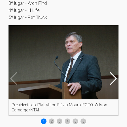
3º lugar - Arch Find
4º lugar - H Life
5º lugar - Pet Truck
Presidente do IPM, Milton Flávio Moura. FOTO: Wilson
Ch
Camargo/NTAI.
FO
1
2
3
4
5
6