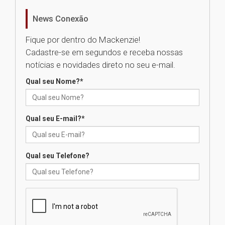
realizará nova edição da Feira
EducationUSA
News Conexão
05.08.2026
Fique por dentro do Mackenzie!
Cadastre-se em segundos e receba nossas
Seminário discute desafios
notícias e novidades direto no seu e-mail.
das novas tecnologias em
sistemas solares residenciais
Qual seu Nome?
*
04.08.2026
Qual seu E-mail?
*
Mackenzie recepciona os
calouros do segundo semestre
de 2026
04.08.2026
Qual seu Telefone?
Como o Colégio Mackenzie
Brasília prepara seus
estudantes para o PAS antes
mesmo do Ensino Médio
04.08.2026