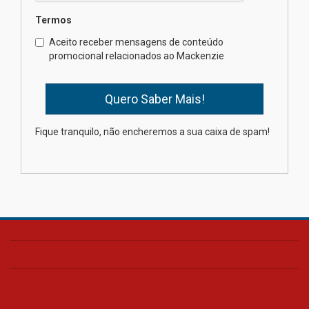
Termos
Como os pais podem investir
Aceito receber mensagens de conteúdo
na educação dos filhos além da
promocional relacionados ao Mackenzie
escola
04.08.2026
XIII Fórum de Aprendizagem
Fique tranquilo, não encheremos a sua caixa de spam!
Transformadora reúne
docentes para debater
inovação e desafios da
educação superior
04.08.2026