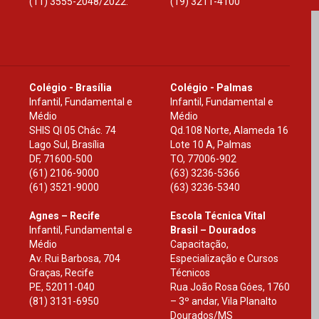
(11) 3555-2048/2022.
(19) 3211-4100
Colégio - Brasília
Colégio - Palmas
Infantil, Fundamental e
Infantil, Fundamental e
Médio
Médio
SHIS Ql 05 Chác. 74
Qd.108 Norte, Alameda 16
Lago Sul, Brasília
Lote 10 A, Palmas
DF
,
71600-500
TO
,
77006-902
(61) 2106-9000
(63) 3236-5366
(61) 3521-9000
(63) 3236-5340
Agnes – Recife
Escola Técnica Vital
Infantil, Fundamental e
Brasil – Dourados
Médio
Capacitação,
Av. Rui Barbosa, 704
Especialização e Cursos
Graças, Recife
Técnicos
PE
,
52011-040
Rua João Rosa Góes, 1760
(81) 3131-6950
– 3º andar, Vila Planalto
Dourados
/
MS