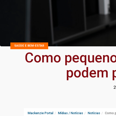
SAÚDE E BEM-ESTAR
Como pequenos
podem p
2
Mackenzie Portal
Mídias / Notícias
Notícias
Como p