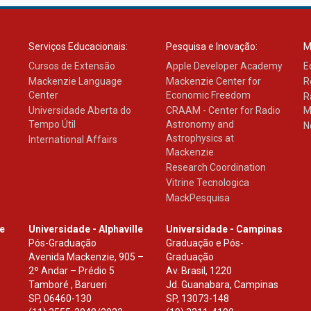
Serviços Educacionais:
Pesquisa e Inovação:
M
Cursos de Extensão
Apple Developer Academy
E
Mackenzie Language
Mackenzie Center for
R
Center
Economic Freedom
R
Universidade Aberta do
CRAAM - Center for Radio
M
Tempo Útil
Astronomy and
N
Astrophysics at
International Affairs
Mackenzie
Research Coordination
Vitrine Tecnologica
MackPesquisa
le
Universidade - Alphaville
Universidade - Campinas
Pós-Graduação
Graduação e Pós-
Avenida Mackenzie, 905 –
Graduação
2º Andar – Prédio 5
Av. Brasil, 1220
Tamboré , Barueri
Jd. Guanabara, Campinas
SP
,
06460-130
SP
,
13073-148