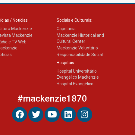
inovação e desafios da
educação superior
04.08.2026
ídias / Notícias:
Sociais e Culturais:
ditora Mackenzie
Capelania
evista Mackenzie
Mackenzie Historical and
Cultural Center
ádio e TV Web
ackenzie
Mackenzie Voluntário
otícias
Responsabilidade Social
Hospitais:
Hospital Universitário
Evangélico Mackenzie
Hospital Evangélico
#mackenzie1870