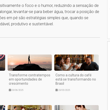
positivamente o foco e o humor, reduzindo a sensação de
alongar, levantar-se para beber água, trocar a posição de
iões em pé são estratégias simples que, quando se
vel, produtivo e sustentável.
1
Transforme contratempos
Como a cultura do café
em oportunidades de
está se transformando no
crescimento
Brasil
03/06/2025
23/05/2025