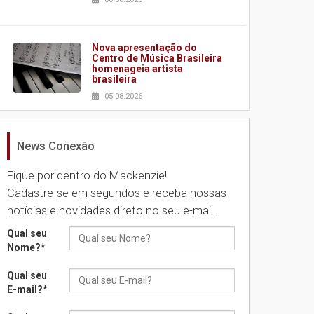
Nova apresentação do
Centro de Música Brasileira
homenageia artista
brasileira
05.08.2026
News Conexão
Universidade Mackenzie
realizará nova edição da
Feira EducationUSA
Fique por dentro do Mackenzie!
05.08.2026
Cadastre-se em segundos e receba nossas
notícias e novidades direto no seu e-mail.
Seminário discute desafios
Qual seu
das novas tecnologias em
Nome?
*
sistemas solares
residenciais
Qual seu
04.08.2026
E-mail?
*