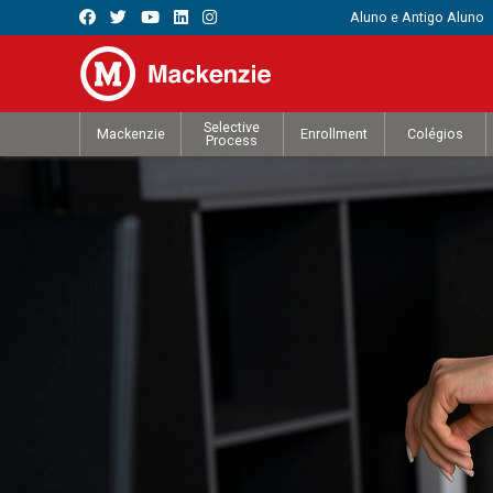
Aluno e Antigo Aluno
Selective
Mackenzie
Enrollment
Colégios
Process