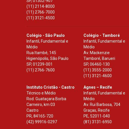
SP
,
01302-907
(11) 2114-8000
(11) 2766-7000
(11) 3121-4500
Colégio - São Paulo
Colégio - Tamboré
Infantil, Fundamental e
Infantil, Fundamental e
Médio
Médio
Rua Itambé, 145
Av. Mackenzie
Higienópolis, São Paulo
Tamboré, Barueri
SP
,
01239-001
SP
,
06460-130
(11) 2766-7600
(11) 3555-2000
(11) 3121-4600
Instituto Cristão - Castro
Agnes – Recife
Técnico e Médio
Infantil, Fundamental e
Rod. Guataçara Borba
Médio
Carneiro, km 03
Av. Rui Barbosa, 704
Castro
Graças, Recife
PR
,
84165-720
PE
,
52011-040
(42) 99916-0297
(81) 3131-6950