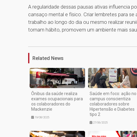
A regularidade dessas pausas ativas influencia 
cansaço mental e físico. Criar lembretes para se 
trabalho ao longo do dia ou mesmo realizar reun
tornam hábito, promovem um ambiente mais saudá
Related News
Ônibus da saúde realiza
Saúde em foco: ação no
exames ocupacionais para
campus conscientiza
os colaboradores do
colaboradores sobre
Mackenzie
Hipertensão e Diabetes
tipo 2
19/08/2025
27/06/2025