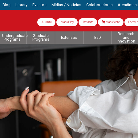
Blog
Library
Eventos
Mídias / Notícias
Colaboradores
Atendimen
Alumni
MackPlay
Revista
MackStore
Portal 
Research
Undergraduate
Graduate
Extensão
EaD
and
Programs
Programs
Innovation