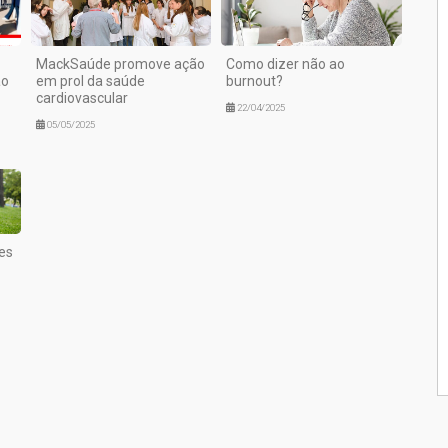
MackSaúde promove ação
Como dizer não ao
ão
em prol da saúde
burnout?
cardiovascular
22/04/2025
05/05/2025
es