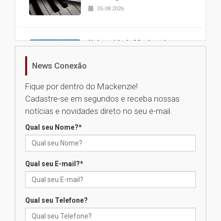
05.08.2026
Universidade Mackenzie
realizará nova edição da Feira
EducationUSA
News Conexão
05.08.2026
Fique por dentro do Mackenzie!
Cadastre-se em segundos e receba nossas
Seminário discute desafios
notícias e novidades direto no seu e-mail.
das novas tecnologias em
sistemas solares residenciais
Qual seu Nome?
*
04.08.2026
Qual seu E-mail?
*
Mackenzie recepciona os
calouros do segundo semestre
de 2026
04.08.2026
Qual seu Telefone?