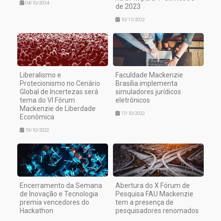
04/10/2024
de 2023
10/11/2022
Liberalismo e
Faculdade Mackenzie
Protecionismo no Cenário
Brasília implementa
Global de Incertezas será
simuladores jurídicos
tema do VI Fórum
eletrônicos
Mackenzie de Liberdade
17/10/2022
Econômica
19/10/2022
Encerramento da Semana
Abertura do X Fórum de
de Inovação e Tecnologia
Pesquisa FAU Mackenzie
premia vencedores do
tem a presença de
Hackathon
pesquisadores renomados