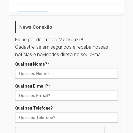
Universidade Mackenzie
realizará nova edição da Feira
EducationUSA
News Conexão
05.08.2026
Fique por dentro do Mackenzie!
Cadastre-se em segundos e receba nossas
Seminário discute desafios
notícias e novidades direto no seu e-mail.
das novas tecnologias em
sistemas solares residenciais
Qual seu Nome?
*
04.08.2026
Qual seu E-mail?
*
Mackenzie recepciona os
calouros do segundo semestre
de 2026
04.08.2026
Qual seu Telefone?
Como o Colégio Mackenzie
Brasília prepara seus