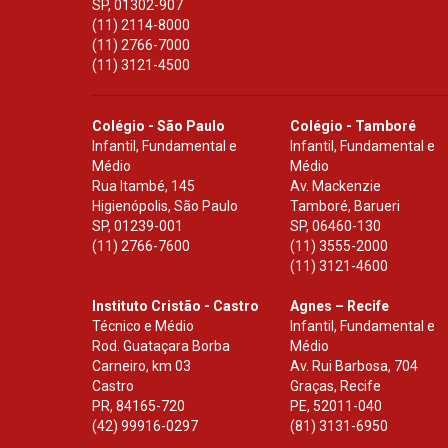
SP
,
01302-907
(11) 2114-8000
(11) 2766-7000
(11) 3121-4500
Colégio - São Paulo
Colégio - Tamboré
Infantil, Fundamental e
Infantil, Fundamental e
Médio
Médio
Rua Itambé, 145
Av. Mackenzie
Higienópolis, São Paulo
Tamboré, Barueri
SP
,
01239-001
SP
,
06460-130
(11) 2766-7600
(11) 3555-2000
(11) 3121-4600
Instituto Cristão - Castro
Agnes – Recife
Técnico e Médio
Infantil, Fundamental e
Rod. Guataçara Borba
Médio
Carneiro, km 03
Av. Rui Barbosa, 704
Castro
Graças, Recife
PR
,
84165-720
PE
,
52011-040
(42) 99916-0297
(81) 3131-6950