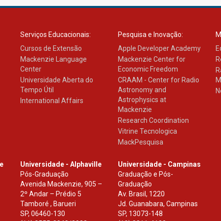
Serviços Educacionais:
Pesquisa e Inovação:
M
Cursos de Extensão
Apple Developer Academy
E
Mackenzie Language
Mackenzie Center for
R
Center
Economic Freedom
R
Universidade Aberta do
CRAAM - Center for Radio
M
Tempo Útil
Astronomy and
N
Astrophysics at
International Affairs
Mackenzie
Research Coordination
Vitrine Tecnologica
MackPesquisa
le
Universidade - Alphaville
Universidade - Campinas
Pós-Graduação
Graduação e Pós-
Avenida Mackenzie, 905 –
Graduação
2º Andar – Prédio 5
Av. Brasil, 1220
Tamboré , Barueri
Jd. Guanabara, Campinas
SP
,
06460-130
SP
,
13073-148