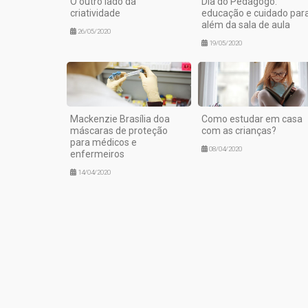
O outro lado da
Dia do Pedagogo:
criatividade
educação e cuidado par
além da sala de aula
26/05/2020
19/05/2020
Mackenzie Brasília doa
Como estudar em casa
máscaras de proteção
com as crianças?
para médicos e
08/04/2020
enfermeiros
14/04/2020