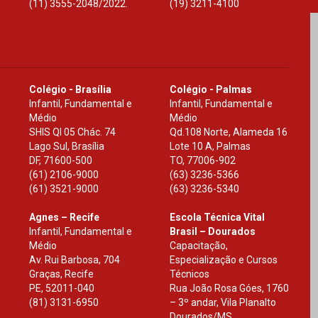
(11) 3555-2048/2022.
(19) 3211-4100
Colégio - Brasília
Colégio - Palmas
Infantil, Fundamental e
Infantil, Fundamental e
Médio
Médio
SHIS Ql 05 Chác. 74
Qd.108 Norte, Alameda 16
Lago Sul, Brasília
Lote 10 A, Palmas
DF
,
71600-500
TO
,
77006-902
(61) 2106-9000
(63) 3236-5366
(61) 3521-9000
(63) 3236-5340
Agnes – Recife
Escola Técnica Vital
Infantil, Fundamental e
Brasil – Dourados
Médio
Capacitação,
Av. Rui Barbosa, 704
Especialização e Cursos
Graças, Recife
Técnicos
PE
,
52011-040
Rua João Rosa Góes, 1760
(81) 3131-6950
– 3º andar, Vila Planalto
Dourados
/
MS