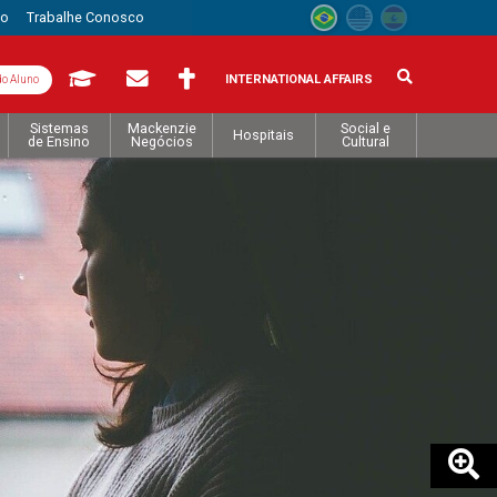
to
Trabalhe Conosco
INTERNATIONAL AFFAIRS
do Aluno
Sistemas
Mackenzie
Social e
Hospitais
de Ensino
Negócios
Cultural