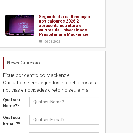
Segundo dia da Recepção
aos calouros 2026.2
apresenta estrutura e
valores da Universidade
Presbiteriana Mackenzie
06.08.2026
News Conexão
Nova apresentação do
Centro de Música Brasileira
homenageia artista
Fique por dentro do Mackenzie!
brasileira
Cadastre-se em segundos e receba nossas
05.08.2026
notícias e novidades direto no seu e-mail.
Qual seu
Universidade Mackenzie
Nome?
*
realizará nova edição da
Feira EducationUSA
Qual seu
05.08.2026
E-mail?
*