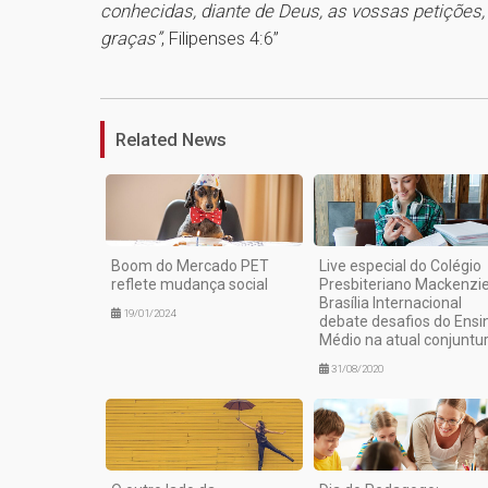
conhecidas, diante de Deus, as vossas petições,
graças”
, Filipenses 4:6”
Related News
Boom do Mercado PET
Live especial do Colégio
reflete mudança social
Presbiteriano Mackenzi
Brasília Internacional
19/01/2024
debate desafios do Ensi
Médio na atual conjuntu
31/08/2020