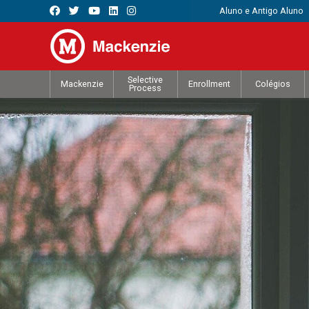
Aluno e Antigo Aluno
Selective
Mackenzie
Enrollment
Colégios
Process