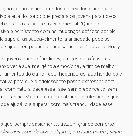
que, caso não sejam tomados os devidos cuidados, a
tivo alerta do corpo que prepara os jovens para novos
oblema para a saúde física e mental. “Quando o
iva e persistente com as mudanças sofridas por ele,
e superá-las saudavelmente, a ansiedade pode se
de ajuda terapêutica e medicamentosa”, adverte Suely.
ios jovens quanto familiares, amigos e professores
nvolver a sua inteligência emocional, a fim de melhor
entimentos do outro, reconhecendo-os, acolhendo-os e
ficativa para que o adolescente possa expressar, com
atar com naturalidade essa fase, sem preconceito, sem
importância. Mostrar e demonstrar ao adolescente que
ode ajudá-lo a superar com mais tranquilidade esse
eus que, sempre sabiamente, traz um grande conforto
ndeis ansiosos de coisa alguma; em tudo, porém, sejam