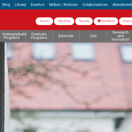
Blog
Library
Eventos
Mídias / Notícias
Colaboradores
Atendimen
Alumni
MackPlay
Revista
MackStore
Portal 
Research
Undergraduate
Graduate
Extensão
EaD
and
Programs
Programs
Innovation