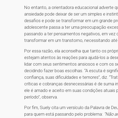
No entanto, a orientadora educacional adverte 
ansiedade pode deixar de ser um simples e instin
desafios e pode se transformar em um grande pr
adolescente passa a ter uma preocupação excess
passando a ter pensamentos negativos, em vez d
transformar em um transtorno, necessitando até 
Por essa razão, ela aconselha que tanto os própr
estejam atentos às reações para ajudá-los a dese
lidar com seus sentimentos ansiosos e com os s
decidindo fazer boas escolhas. “A escuta é signi
confiança, suas dificuldades e temores”, diz. “Tr
críticas e cobranças desnecessárias é de suma 
ele é amado e aceito em suas condições atuais p
período”, observa.
Por fim, Suely cita um versículo da Palavra de D
para quem está passando pelo problema:
“Não a