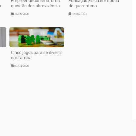
Empreendedorismo: uma
Educação Física em época
a
questão de sobrevivência
de quarentena
14/05/2020
15/04/2020
Cinco jogos para se divertir
em família
07/04/2020