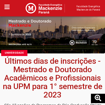
Faculdade Evangélica
Mackenzie do Paraná
UNIVERSIDADE
Últimos dias de inscrições -
Mestrado e Doutorado
Acadêmicos e Profissionais
na UPM para 1° semestre de
2023