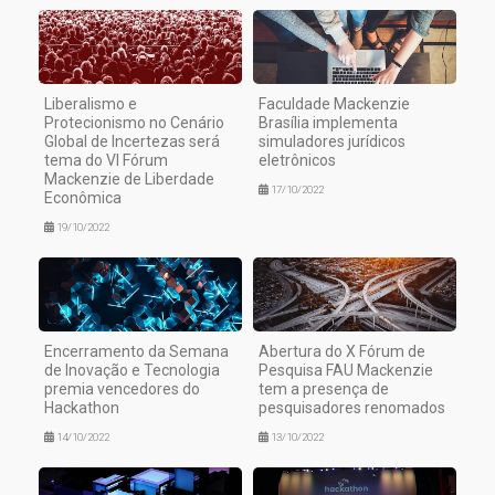
Liberalismo e
Faculdade Mackenzie
Protecionismo no Cenário
Brasília implementa
Global de Incertezas será
simuladores jurídicos
tema do VI Fórum
eletrônicos
Mackenzie de Liberdade
17/10/2022
Econômica
19/10/2022
Encerramento da Semana
Abertura do X Fórum de
de Inovação e Tecnologia
Pesquisa FAU Mackenzie
premia vencedores do
tem a presença de
Hackathon
pesquisadores renomados
14/10/2022
13/10/2022