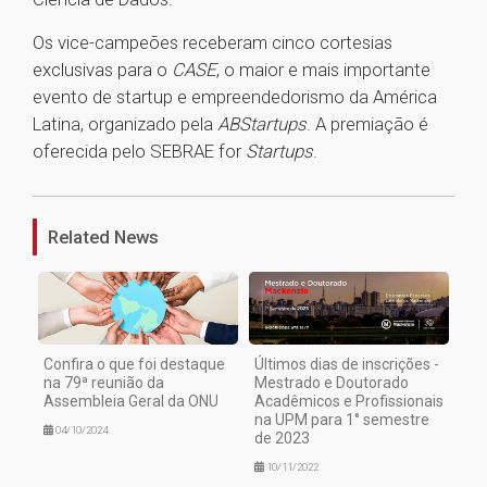
Os vice-campeões receberam cinco cortesias
exclusivas para o
CASE
, o maior e mais importante
evento de startup e empreendedorismo da América
Latina, organizado pela
ABStartups
. A premiação é
oferecida pelo SEBRAE for
Startups
.
1
Related News
Confira o que foi destaque
Últimos dias de inscrições -
na 79ª reunião da
Mestrado e Doutorado
Assembleia Geral da ONU
Acadêmicos e Profissionais
na UPM para 1° semestre
04/10/2024
de 2023
10/11/2022