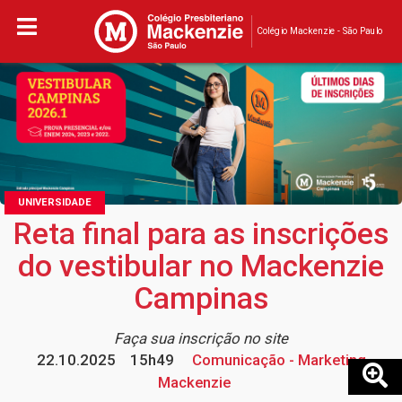
Colégio Mackenzie - São Paulo
UNIVERSIDADE
Reta final para as inscrições
do vestibular no Mackenzie
Campinas
Faça sua inscrição no site
22.10.2025
15h49
Comunicação - Marketing
Mackenzie