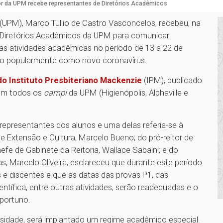
or da UPM recebe representantes de Diretórios Acadêmicos
 (UPM), Marco Tullio de Castro Vasconcelos, recebeu, na
s Diretórios Acadêmicos da UPM para comunicar
s atividades acadêmicas no período de 13 a 22 de
do popularmente como novo coronavírus.
o Instituto Presbiteriano Mackenzie
(IPM), publicado
 em todos os
campi
da UPM (Higienópolis, Alphaville e
epresentantes dos alunos e uma delas referia-se à
de Extensão e Cultura, Marcelo Bueno; do pró-reitor de
efe de Gabinete da Reitoria, Wallace Sabaini; e do
, Marcelo Oliveira, esclareceu que durante este período
 e discentes e que as datas das provas P1, das
ntífica, entre outras atividades, serão readequadas e o
portuno.
idade, será implantado um regime acadêmico especial.