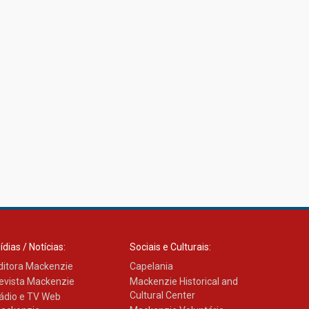
ídias / Notícias:
Sociais e Culturais:
ditora Mackenzie
Capelania
evista Mackenzie
Mackenzie Historical and
Cultural Center
ádio e TV Web