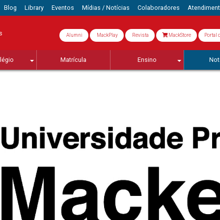
Blog
Library
Eventos
Mídias / Notícias
Colaboradores
Atendimen
s
Alumni
MackPlay
Revista
MackStore
Portal 
légio
Matrícula
Ensino
Not