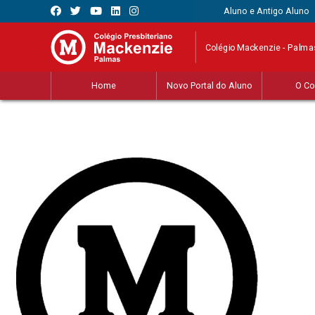
Aluno e Antigo Aluno
Colégio Mackenzie - Palma
Home
Novo Portal do Aluno
O Co