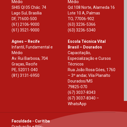
Médio
Médio
SHIS Ql 05 Chác. 74
Qd.108 Norte, Alameda 16
Lago Sul, Brasília
Lote 10 A, Palmas
DF
,
71600-500
TO
,
77006-902
(61) 2106-9000
(63) 3236-5366
(61) 3521-9000
(63) 3236-5340
Agnes – Recife
Escola Técnica Vital
Infantil, Fundamental e
Brasil – Dourados
Médio
Capacitação,
Av. Rui Barbosa, 704
Especialização e Cursos
Graças, Recife
Técnicos
PE
,
52011-040
Rua João Rosa Góes, 1760
(81) 3131-6950
– 3º andar, Vila Planalto
Dourados
/
MS
79825-070
(67) 3037-8343
(67) 3037-8340 –
WhatsApp
Faculdade - Curitiba
Graduação e Pós-