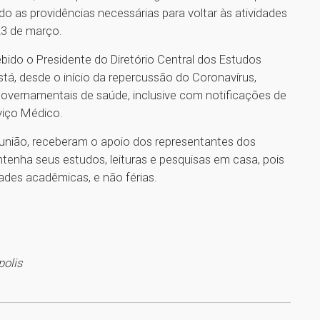
do as providências necessárias para voltar às atividades
23 de março.
cebido o Presidente do Diretório Central dos Estudos
está, desde o início da repercussão do Coronavírus,
overnamentais de saúde, inclusive com notificações de
viço Médico.
reunião, receberam o apoio dos representantes dos
tenha seus estudos, leituras e pesquisas em casa, pois
ades acadêmicas, e não férias.
polis
1