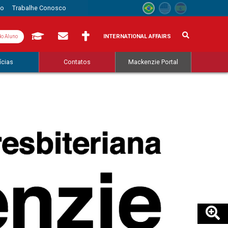
to
Trabalhe Conosco
INTERNATIONAL AFFAIRS
do Aluno
ícias
Contatos
Mackenzie Portal