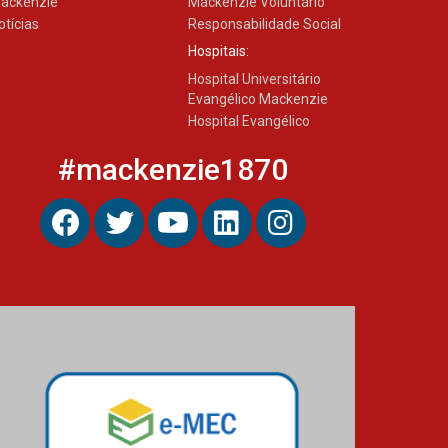
ackenzie
Mackenzie Voluntário
otícias
Responsabilidade Social
Hospitais:
Hospital Universitário
Evangélico Mackenzie
Hospital Evangélico
#mackenzie1870