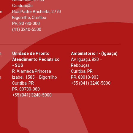
Graduação
 e
Rua Padre Anchieta, 2770
Bigorrilho, Curitiba
PR
,
80730-000
(41) 3240-5500
h
Unidade de Pronto
Ambulatório I - (Iguaçu)
Atendimento Pediátrico
Av. Iguaçu, 820 –
- SUS
Rebouças
R. Alameda Princesa
Curitiba, PR
o
Izabel, 1585 – Bigorrilho
PR
,
80010-903
Curitiba, PR
+55 (041) 3240-5000
PR
,
80730-080
+55 (041) 3240-5000