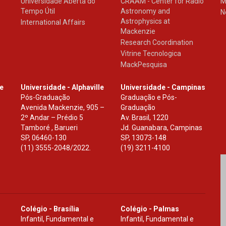
Universidade Aberta do
CRAAM - Center for Radio
M
Tempo Útil
Astronomy and
N
Astrophysics at
International Affairs
Mackenzie
Research Coordination
Vitrine Tecnologica
MackPesquisa
le
Universidade - Alphaville
Universidade - Campinas
Pós-Graduação
Graduação e Pós-
Avenida Mackenzie, 905 –
Graduação
2º Andar – Prédio 5
Av. Brasil, 1220
Tamboré , Barueri
Jd. Guanabara, Campinas
SP
,
06460-130
SP
,
13073-148
(11) 3555-2048/2022.
(19) 3211-4100
Colégio - Brasília
Colégio - Palmas
Infantil, Fundamental e
Infantil, Fundamental e