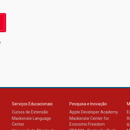
e
Serviços Educacionais:
Pesquisa e Inovação:
M
Cursos de Extensão
Apple Developer Academy
E
Mackenzie Language
Mackenzie Center for
R
Center
Economic Freedom
R