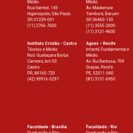
Médio
Médio
Rua Itambé, 145
Av. Mackenzie
Higienópolis, São Paulo
Tamboré, Barueri
SP
,
01239-001
SP
,
06460-130
(11) 2766-7600
(11) 3555-2000
(11) 3121-4600
Instituto Cristão - Castro
Agnes – Recife
Técnico e Médio
Infantil, Fundamental e
Rod. Guataçara Borba
Médio
Carneiro, km 03
Av. Rui Barbosa, 704
Castro
Graças, Recife
PR
,
84165-720
PE
,
52011-040
(42) 99916-0297
(81) 3131-6950
Faculdade - Brasília
Faculdade - Rio
Graduação e Pós-
Graduação e Pós-