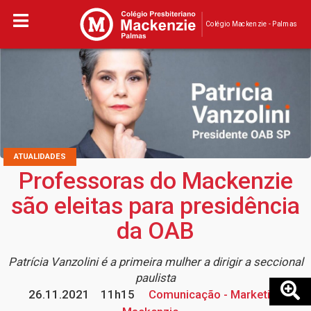
Colégio Mackenzie - Palmas
ATUALIDADES
Professoras do Mackenzie
são eleitas para presidência
da OAB
Patrícia Vanzolini é a primeira mulher a dirigir a seccional
paulista
26.11.2021
11h15
Comunicação - Marketing