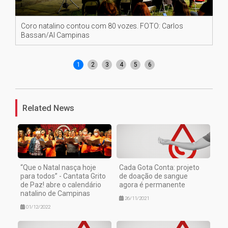
Coro natalino contou com 80 vozes. FOTO: Carlos
Da 
Bassan/AI Campinas
Cap
Ba
1
2
3
4
5
6
Related News
“Que o Natal nasça hoje
Cada Gota Conta: projeto
para todos” - Cantata Grito
de doação de sangue
de Paz! abre o calendário
agora é permanente
natalino de Campinas
26/11/2021
01/12/2022