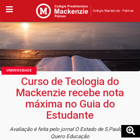
Colégio Mackenzie - Palmas
UNIVERSIDADE
Curso de Teologia do
Mackenzie recebe nota
máxima no Guia do
Estudante
Avaliação é feita pelo jornal O Estado de S.Paulo e a
Quero Educação