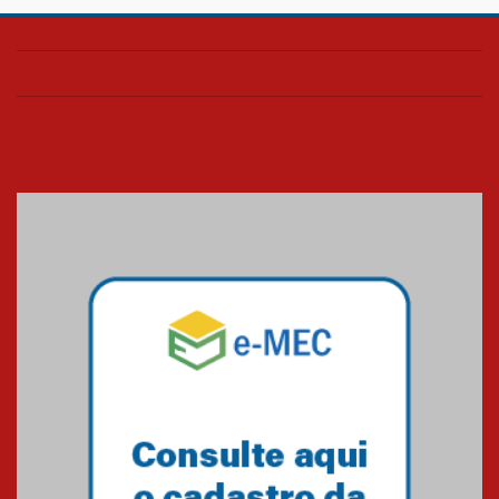
Colégio Presbiteriano
Mackenzie Brasília oferece
curso gratuito de inglês para
os funcionários
25.11.2024
XVI Copa España: nado
artístico do Mackenzie de
Brasília conquista um total de
22 medalhas
07.11.2024
Equipe de saltos ornamentais
do Mackenzie Brasília
conquista 20 medalhas de ouro
na Copinha Brasil
05.11.2024