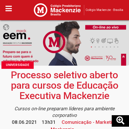
Colégio Mackenzie - Brasília
UNIVERSIDADE
Processo seletivo aberto
para cursos de Educação
Executiva Mackenzie
Cursos on-line preparam líderes para ambiente
corporativo
08.06.2021
13h31
Comunicação - Marketing