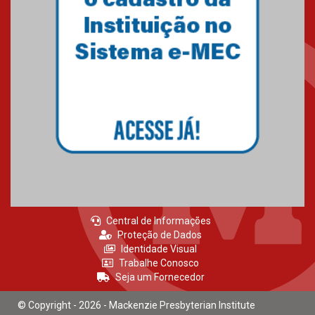
Gravação do projeto “Mais de
31 mil vozes com a Palavra” é
realizado no Colégio
Mackenzie Brasília
25.10.2024
Estudantes do Mackenzie
Brasília conquistam medalhas
em importantes competições
de Matemática
04.10.2024
Central de Informações
Proteção de Dados
Identidade Visual
Trabalhe Conosco
Seja um Fornecedor
© Copyright - 2026 - Mackenzie Presbyterian Institute