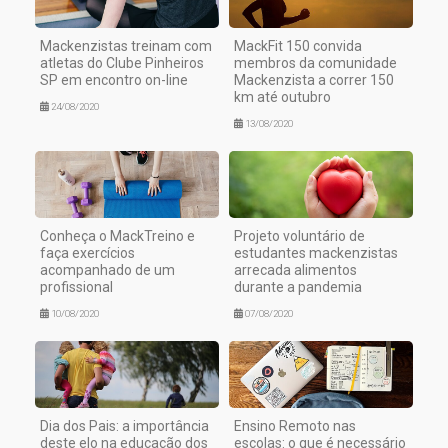
Mackenzistas treinam com
MackFit 150 convida
atletas do Clube Pinheiros
membros da comunidade
SP em encontro on-line
Mackenzista a correr 150
km até outubro
24/08/2020
13/08/2020
Conheça o MackTreino e
Projeto voluntário de
faça exercícios
estudantes mackenzistas
acompanhado de um
arrecada alimentos
profissional
durante a pandemia
10/08/2020
07/08/2020
Dia dos Pais: a importância
Ensino Remoto nas
deste elo na educação dos
escolas: o que é necessário