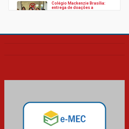
Colégio Mackenzie Brasília:
entrega de doações a
associação Viver da Cidade
Estrutural
28.11.2024
Colégio Presbiteriano
Mackenzie Brasília oferece
curso gratuito de inglês para
os funcionários
25.11.2024
XVI Copa España: nado
artístico do Mackenzie de
Brasília conquista um total de
22 medalhas
07.11.2024
Equipe de saltos ornamentais
do Mackenzie Brasília