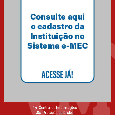
conquista 20 medalhas de ouro
na Copinha Brasil
05.11.2024
Gravação do projeto “Mais de
31 mil vozes com a Palavra” é
realizado no Colégio
Mackenzie Brasília
25.10.2024
Estudantes do Mackenzie
Brasília conquistam medalhas
em importantes competições
de Matemática
04.10.2024
Central de Informações
Proteção de Dados