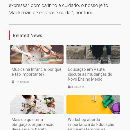
expressar, com carinho e cuidado, o nosso jeito
Mackenzie de ensinar e cuidar”, pontuou.
1
Related News
Música na Infância: por que
Educação em Pauta
é tão importante?
discute as mudanças do
Novo Ensino Médio
01/10/2020
30/09/2020
Mais do que uma
Workshop aborda
obrigação, organização
importância da Educação
deve ser um hábito
Física em tempos de