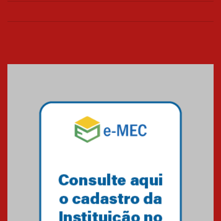
Colégio Presbiteriano
Mackenzie Brasília oferece
curso gratuito de inglês para
os funcionários
25.11.2024
XVI Copa España: nado
artístico do Mackenzie de
Brasília conquista um total de
22 medalhas
07.11.2024
Equipe de saltos ornamentais
do Mackenzie Brasília
conquista 20 medalhas de ouro
na Copinha Brasil
05.11.2024
Gravação do projeto “Mais de
31 mil vozes com a Palavra” é
realizado no Colégio