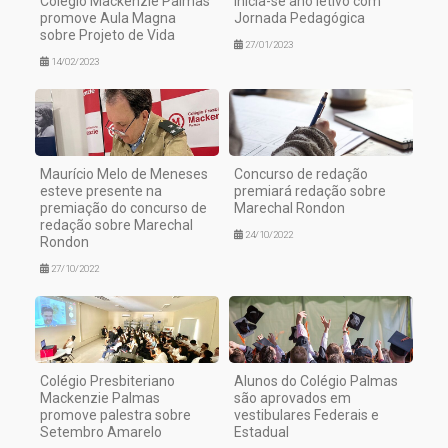
Colégio Mackenzie Palmas
Inicia-se ano letivo com
promove Aula Magna
Jornada Pedagógica
sobre Projeto de Vida
27/01/2023
14/02/2023
Maurício Melo de Meneses
Concurso de redação
esteve presente na
premiará redação sobre
premiação do concurso de
Marechal Rondon
redação sobre Marechal
24/10/2022
Rondon
27/10/2022
Colégio Presbiteriano
Alunos do Colégio Palmas
Mackenzie Palmas
são aprovados em
promove palestra sobre
vestibulares Federais e
Setembro Amarelo
Estadual