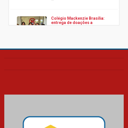
Colégio Mackenzie Brasília:
entrega de doações a
associação Viver da Cidade
Estrutural
28.11.2024
Colégio Presbiteriano
Mackenzie Brasília oferece
curso gratuito de inglês para
os funcionários
25.11.2024
XVI Copa España: nado
artístico do Mackenzie de
Brasília conquista um total de
22 medalhas
07.11.2024