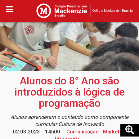
Colégio Mackenzie - Brasília
Alunos do 8° Ano são
introduzidos à lógica de
programação
Alunos aprenderam o conteúdo como componente
curricular Cultura de Inovação
02.03.2023
14h00
Comunicação - Marketing