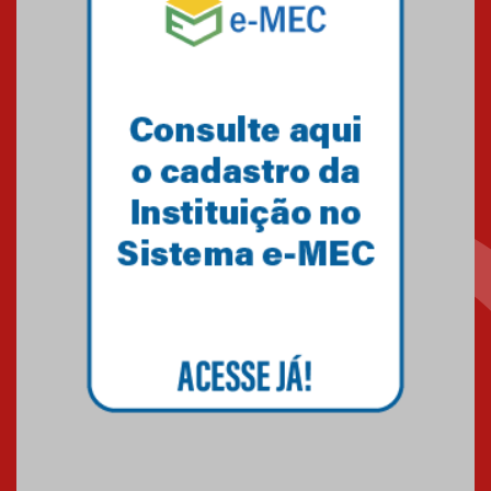
Equipe de saltos ornamentais
do Mackenzie Brasília
conquista 20 medalhas de ouro
na Copinha Brasil
05.11.2024
Gravação do projeto “Mais de
31 mil vozes com a Palavra” é
realizado no Colégio
Mackenzie Brasília
25.10.2024
Estudantes do Mackenzie
Brasília conquistam medalhas
em importantes competições
de Matemática
04.10.2024