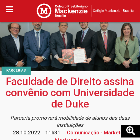
Colégio Mackenzie - Brasília
PARCERIAS
Faculdade de Direito assina
convênio com Universidade
de Duke
Parceria promoverá mobilidade de alunos das duas
instituições
28.10.2022
11h31
Comunicação - Marketing