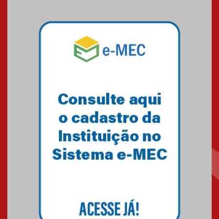
Brasília conquista um total de
22 medalhas
07.11.2024
Equipe de saltos ornamentais
do Mackenzie Brasília
conquista 20 medalhas de ouro
na Copinha Brasil
05.11.2024
Gravação do projeto “Mais de
31 mil vozes com a Palavra” é
realizado no Colégio
Mackenzie Brasília
25.10.2024
Estudantes do Mackenzie
Brasília conquistam medalhas
em importantes competições
de Matemática