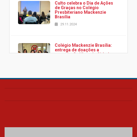
Culto celebra o Dia de Ações
de Graças no Colégio
Presbiteriano Mackenzie
Brasília
29.11.2024
Colégio Mackenzie Brasília:
entrega de doações a
associação Viver da Cidade
Estrutural
28.11.2024
Colégio Presbiteriano
Mackenzie Brasília oferece
curso gratuito de inglês para
os funcionários
25.11.2024
XVI Copa España: nado
artístico do Mackenzie de