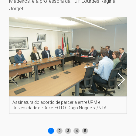
Madeiros; e a professora da FDir, Lourdes Regina
Jorgeti.
Assinatura do acordo de parceria entre UPM e
As
Universidade de Duke. FOTO: Dago Nogueira/NTAI.
Un
1
2
3
4
5