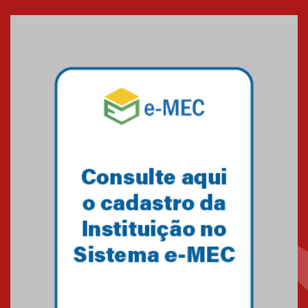
XVI Copa España: nado
artístico do Mackenzie de
Brasília conquista um total de
22 medalhas
07.11.2024
Equipe de saltos ornamentais
do Mackenzie Brasília
conquista 20 medalhas de ouro
na Copinha Brasil
05.11.2024
Gravação do projeto “Mais de
31 mil vozes com a Palavra” é
realizado no Colégio
Mackenzie Brasília
25.10.2024
Estudantes do Mackenzie