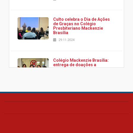
Culto celebra o Dia de Ações
de Graças no Colégio
Presbiteriano Mackenzie
Brasília
29.11.2024
Colégio Mackenzie Brasília:
entrega de doações a
associação Viver da Cidade
Estrutural
28.11.2024
Colégio Presbiteriano
Mackenzie Brasília oferece
curso gratuito de inglês para
os funcionários
25.11.2024