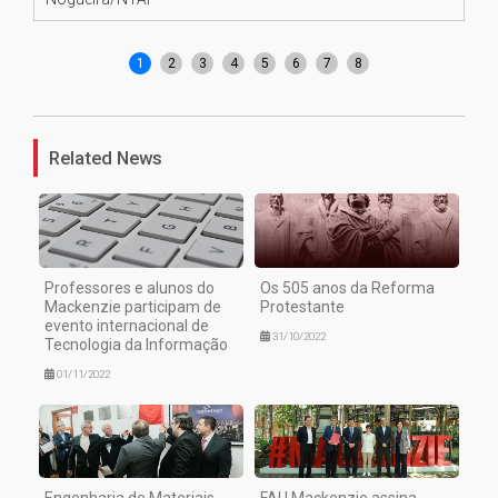
1
2
3
4
5
6
7
8
Related News
Professores e alunos do
Os 505 anos da Reforma
Mackenzie participam de
Protestante
evento internacional de
31/10/2022
Tecnologia da Informação
01/11/2022