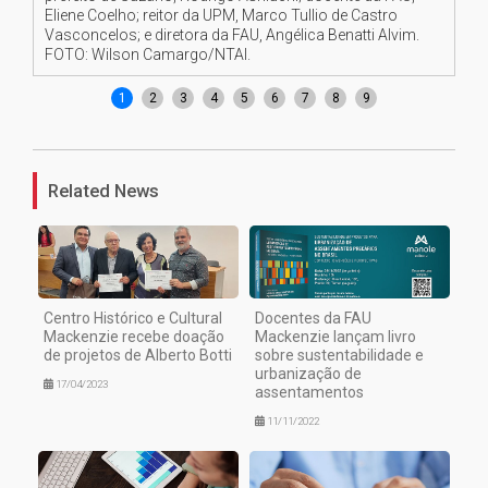
Eliene Coelho; reitor da UPM, Marco Tullio de Castro
Al
Vasconcelos; e diretora da FAU, Angélica Benatti Alvim.
FOTO: Wilson Camargo/NTAI.
1
2
3
4
5
6
7
8
9
Related News
Centro Histórico e Cultural
Docentes da FAU
Mackenzie recebe doação
Mackenzie lançam livro
de projetos de Alberto Botti
sobre sustentabilidade e
urbanização de
17/04/2023
assentamentos
11/11/2022