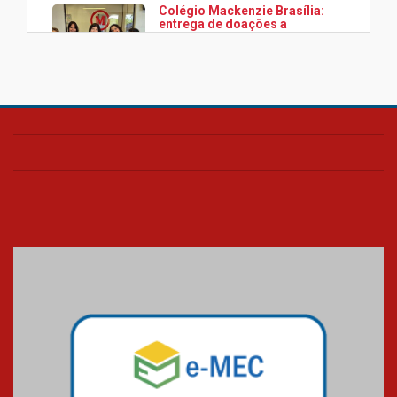
Colégio Mackenzie Brasília:
entrega de doações a
associação Viver da Cidade
Estrutural
28.11.2024
Colégio Presbiteriano
Mackenzie Brasília oferece
curso gratuito de inglês para
os funcionários
25.11.2024
XVI Copa España: nado
artístico do Mackenzie de
Brasília conquista um total de
22 medalhas
07.11.2024
Equipe de saltos ornamentais
do Mackenzie Brasília