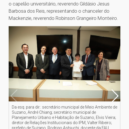
o capelão universitário, reverendo Gildásio Jesus
Barbosa dos Reis, representando o chanceler do
Mackenzie, reverendo Robinson Grangeiro Monteiro.
Da esq. para dir.: secretário municipal de Meio Ambiente de
Da 
Suzano, André Chiang; secretário municipal de
Urb
Planejamento Urbano e Habitação de Suzano, Elvis Vieira;
Rel
diretor de Relações Institucionais do IPM, Valter Ribeiro;
Su
prefeito de Suzano, Rodrigo Ashiuchi; docente da FAU,
Ca