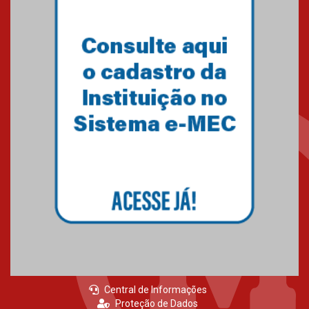
conquista 20 medalhas de ouro
na Copinha Brasil
05.11.2024
Gravação do projeto “Mais de
31 mil vozes com a Palavra” é
realizado no Colégio
Mackenzie Brasília
25.10.2024
Estudantes do Mackenzie
Brasília conquistam medalhas
em importantes competições
de Matemática
04.10.2024
Central de Informações
Proteção de Dados