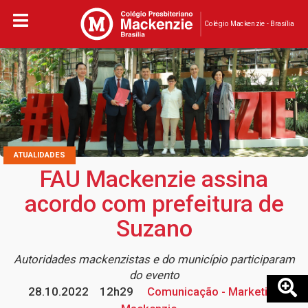
Colégio Mackenzie - Brasília
ATUALIDADES
FAU Mackenzie assina
acordo com prefeitura de
Suzano
Autoridades mackenzistas e do município participaram
do evento
28.10.2022
12h29
Comunicação - Marketing