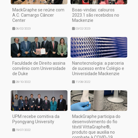
MackGraphe se reúne com
Boas-vindas: calouros
A.C. Camargo Câncer
2023.1 são recebidos no
Center
Mackenzie
06/02/2023
03/02/2023
Faculdade de Direito assina
Nanotecnologia: a parceria
convênio com Universidade
de sucesso entre Colégio e
de Duke
Universidade Mackenzie
28/10/2022
11/08/2022
UPM recebe comitiva da
MackGraphe participa do
Pyongyang University
desenvolvimento do fio
têxtil VittaGraphe®,
19/07/2022
produto que auxilia no
combate à COVID-19