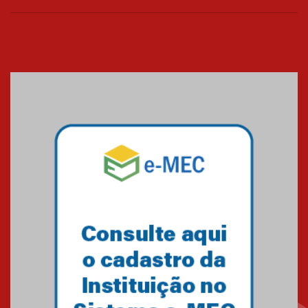
curso gratuito de inglês para
os funcionários
25.11.2024
XVI Copa España: nado
artístico do Mackenzie de
Brasília conquista um total de
22 medalhas
07.11.2024
Equipe de saltos ornamentais
do Mackenzie Brasília
conquista 20 medalhas de ouro
na Copinha Brasil
05.11.2024
Gravação do projeto “Mais de
31 mil vozes com a Palavra” é
realizado no Colégio
Mackenzie Brasília