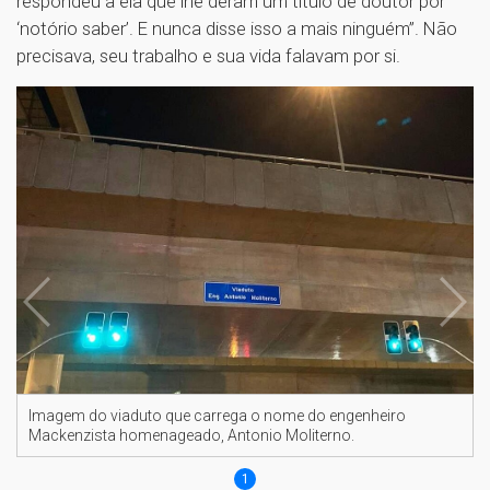
respondeu a ela que lhe deram um título de doutor por
‘notório saber’. E nunca disse isso a mais ninguém”. Não
precisava, seu trabalho e sua vida falavam por si.
Imagem do viaduto que carrega o nome do engenheiro
Mackenzista homenageado, Antonio Moliterno.
1