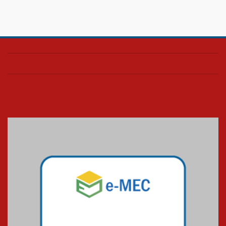
Confira como foi o culto mensal
de março
26.03.2026
Cerimônia do Jaleco marca
entrada de novos alunos de
Medicina em Alphaville
09.03.2026
Mackenzie mobiliza campanha
solidária para apoiar famílias em
Minas Gerais
05.03.2026