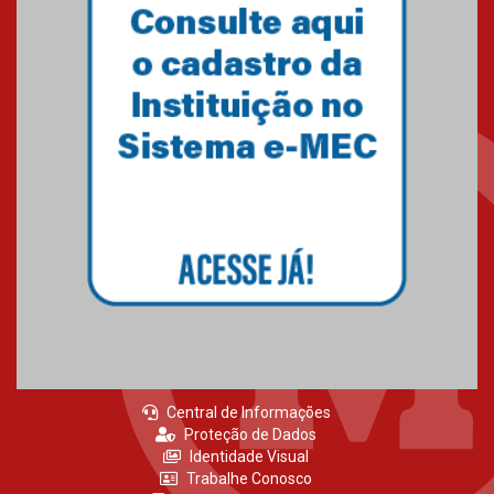
Primeiro culto do ano ressalta o
agradecimento
27.02.2026
Mackenzie recepciona calouros
do primeiro semestre de 2026
06.02.2026
Central de Informações
Proteção de Dados
Identidade Visual
Trabalhe Conosco