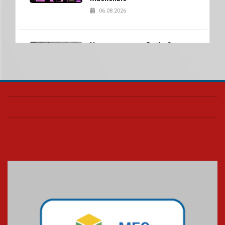
06.08.2026
Nova apresentação do Centro
de Música Brasileira
homenageia artista brasileira
05.08.2026
Universidade Mackenzie
realizará nova edição da Feira
EducationUSA
05.08.2026
Seminário discute desafios
das novas tecnologias em
sistemas solares residenciais
04.08.2026