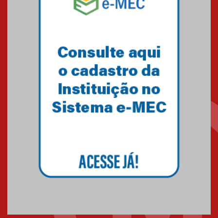
Mackenzie recepciona os
calouros do segundo semestre
de 2026
04.08.2026
Como o Colégio Mackenzie
Brasília prepara seus
estudantes para o PAS antes
mesmo do Ensino Médio
04.08.2026
Como os pais podem investir
na educação dos filhos além da
escola
04.08.2026