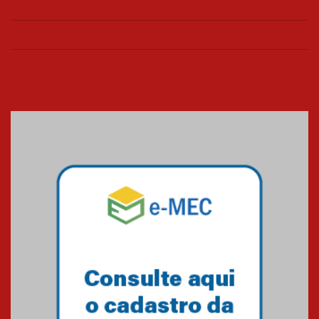
Universidade Mackenzie
realizará nova edição da Feira
EducationUSA
05.08.2026
Seminário discute desafios
das novas tecnologias em
sistemas solares residenciais
04.08.2026
Mackenzie recepciona os
calouros do segundo semestre
de 2026
04.08.2026
Como o Colégio Mackenzie
Brasília prepara seus