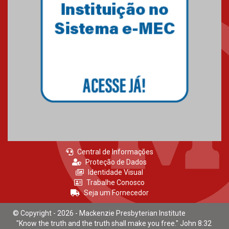
estudantes para o PAS antes
mesmo do Ensino Médio
04.08.2026
Como os pais podem investir
na educação dos filhos além da
escola
04.08.2026
Central de Informações
Proteção de Dados
Identidade Visual
Trabalhe Conosco
Seja um Fornecedor
© Copyright - 2026 - Mackenzie Presbyterian Institute
"Know the truth and the truth shall make you free." John 8:32