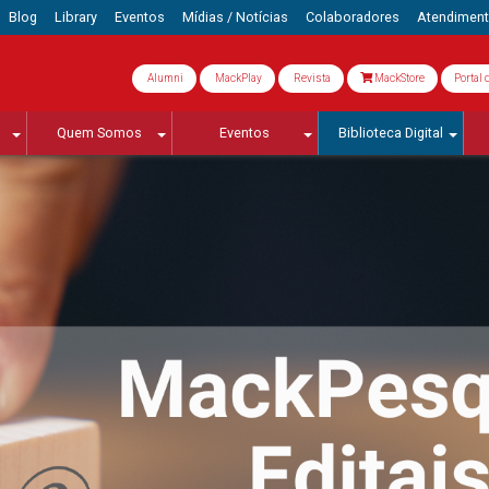
Blog
Library
Eventos
Mídias / Notícias
Colaboradores
Atendimen
Alumni
MackPlay
Revista
MackStore
Portal 
Quem Somos
Eventos
Biblioteca Digital