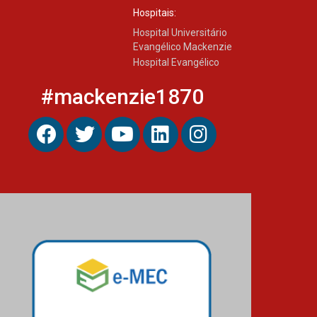
Hospitais:
Hospital Universitário
Mackenzie recepciona os
Evangélico Mackenzie
calouros do segundo
semestre de 2026
Hospital Evangélico
04.08.2026
#mackenzie1870
Como o Colégio Mackenzie
Brasília prepara seus
estudantes para o PAS antes
mesmo do Ensino Médio
04.08.2026
Como os pais podem investir
na educação dos filhos além
da escola
04.08.2026
XIII Fórum de Aprendizagem