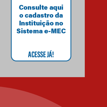
Transformadora reúne
docentes para debater
inovação e desafios da
educação superior
04.08.2026