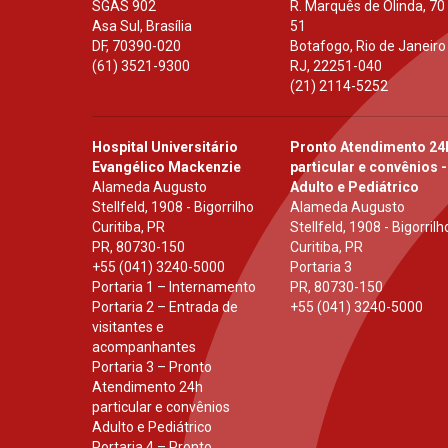
SGAS 902
R. Marquês de Olinda, 70
Asa Sul, Brasília
51
DF
,
70390-020
Botafogo, Rio de Janeiro
(61) 3521-9300
RJ
,
22251-040
(21) 2114-5252
Hospital Universitário
Pronto Atendimento 24
Evangélico Mackenzie
particular e convênios -
Alameda Augusto
Adulto e Pediátrico
Stellfeld, 1908 - Bigorrilho
Alameda Augusto
Curitiba, PR
Stellfeld, 1908 - Bigorrilh
PR
,
80730-150
Curitiba, PR
+55 (041) 3240-5000
Portaria 3
Portaria 1 – Internamento
PR
,
80730-150
Portaria 2 – Entrada de
+55 (041) 3240-5000
visitantes e
acompanhantes
Portaria 3 – Pronto
Atendimento 24h
particular e convênios
Adulto e Pediátrico
Portaria 4 – Pronto