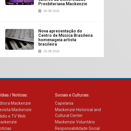
Presbiteriana Mackenzie
06.08.2026
Nova apresentação do
Centro de Música Brasileira
homenageia artista
brasileira
05.08.2026
Universidade Mackenzie
realizará nova edição da
Feira EducationUSA
05.08.2026
ídias / Notícias:
Sociais e Culturais:
ditora Mackenzie
Capelania
Seminário discute desafios
evista Mackenzie
Mackenzie Historical and
das novas tecnologias em
Cultural Center
ádio e TV Web
sistemas solares
residenciais
ackenzie
Mackenzie Voluntário
04.08.2026
otícias
Responsabilidade Social