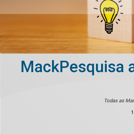
MackPesquisa ab
Todas as Mant
1