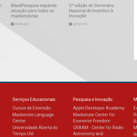
m
MackPesquisa expande
5º edição do Seminário
atuação para todos os
Nacional de Incentivo à
mackenzistas
Inovação
09/08/2021
24/10/2016
Serviços Educacionais:
Pesquisa e Inovação:
M
Cursos de Extensão
Apple Developer Academy
E
Mackenzie Language
Mackenzie Center for
R
Center
Economic Freedom
R
Universidade Aberta do
CRAAM - Center for Radio
M
Tempo Útil
Astronomy and
N