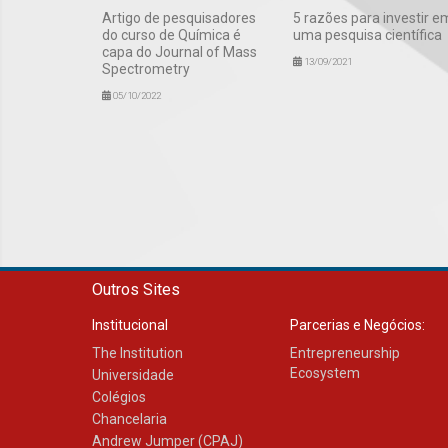
Artigo de pesquisadores
5 razões para investir e
do curso de Química é
uma pesquisa científica
capa do Journal of Mass
13/09/2021
Spectrometry
05/10/2022
Outros Sites
Institucional
Parcerias e Negócios:
The Institution
Entrepreneurship
Ecosystem
Universidade
Colégios
Chancelaria
Andrew Jumper (CPAJ)