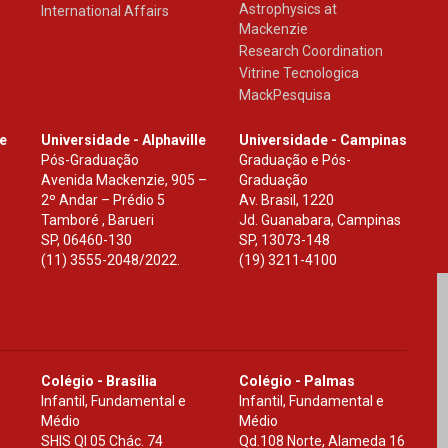
Astrophysics at
International Affairs
Mackenzie
Research Coordination
Vitrine Tecnologica
MackPesquisa
le
Universidade - Alphaville
Universidade - Campinas
Pós-Graduação
Graduação e Pós-
Avenida Mackenzie, 905 –
Graduação
2º Andar – Prédio 5
Av. Brasil, 1220
Tamboré , Barueri
Jd. Guanabara, Campinas
SP
,
06460-130
SP
,
13073-148
(11) 3555-2048/2022.
(19) 3211-4100
Colégio - Brasília
Colégio - Palmas
Infantil, Fundamental e
Infantil, Fundamental e
Médio
Médio
SHIS Ql 05 Chác. 74
Qd.108 Norte, Alameda 16