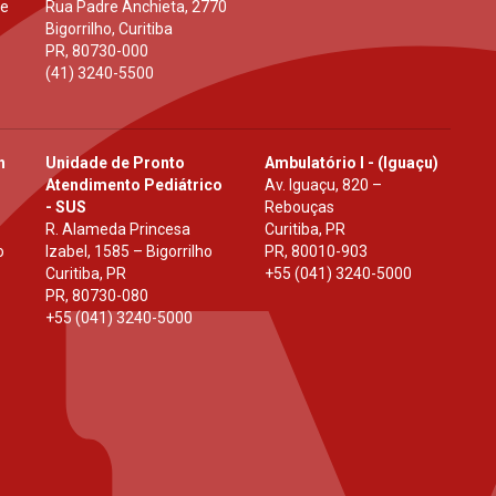
 e
Rua Padre Anchieta, 2770
Bigorrilho, Curitiba
PR
,
80730-000
(41) 3240-5500
h
Unidade de Pronto
Ambulatório I - (Iguaçu)
Atendimento Pediátrico
Av. Iguaçu, 820 –
- SUS
Rebouças
R. Alameda Princesa
Curitiba, PR
o
Izabel, 1585 – Bigorrilho
PR
,
80010-903
Curitiba, PR
+55 (041) 3240-5000
PR
,
80730-080
+55 (041) 3240-5000