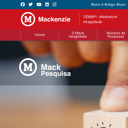
Aluno e Antigo Aluno
CEMAPI - Mackenzie
Integridade
O Mack
Núcleos de
Home
Integridade
Pesquisas