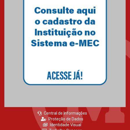
Como o Colégio Mackenzie
Brasília prepara seus
estudantes para o PAS antes
mesmo do Ensino Médio
04.08.2026
Como os pais podem investir
na educação dos filhos além da
escola
04.08.2026
Central de Informações
Proteção de Dados
Identidade Visual