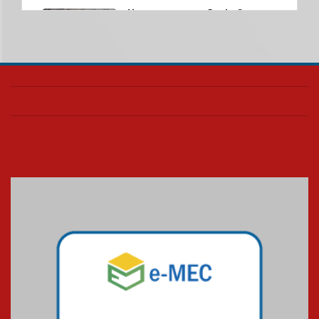
Nova apresentação do Centro
de Música Brasileira
homenageia artista brasileira
05.08.2026
Universidade Mackenzie
realizará nova edição da Feira
EducationUSA
05.08.2026
Seminário discute desafios
das novas tecnologias em
sistemas solares residenciais
04.08.2026
Mackenzie recepciona os
calouros do segundo semestre
de 2026
04.08.2026