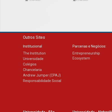
Outros Sites
Institucional
Parcerias e Negócios:
The Institution
Entrepreneurship
Ecosystem
Universidade
Colégios
Chancelaria
Andrew Jumper (CPAJ)
Responsabilidade Social
Universidade - São
Universidade - Alphavil