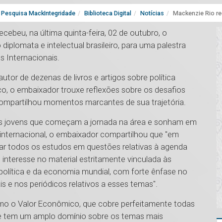
Pesquisa MackIntegridade
Biblioteca Digital
Notícias
Mackenzie Rio r
cebeu, na última quinta-feira, 02 de outubro, o
plomata e intelectual brasileiro, para uma palestra
 Internacionais.
utor de dezenas de livros e artigos sobre política
o, o embaixador trouxe reflexões sobre os desafios
ompartilhou momentos marcantes de sua trajetória.
aos jovens que começam a jornada na área e sonham em
 internacional, o embaixador compartilhou que "em
ntrar todos os estudos em questões relativas à agenda
 o interesse no material estritamente vinculada às
 política e da economia mundial, com forte ênfase no
is e nos periódicos relativos a esses temas".
como o Valor Econômico, que cobre perfeitamente todas
que tem um amplo domínio sobre os temas mais