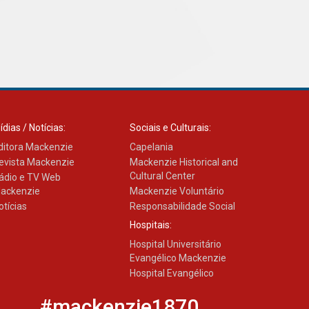
03.08.2026
ídias / Notícias:
Sociais e Culturais:
ditora Mackenzie
Capelania
evista Mackenzie
Mackenzie Historical and
Cultural Center
ádio e TV Web
ackenzie
Mackenzie Voluntário
otícias
Responsabilidade Social
Hospitais:
Hospital Universitário
Evangélico Mackenzie
Hospital Evangélico
#mackenzie1870