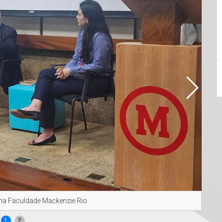
 na Faculdade Mackenzie Rio
Emba
1
2