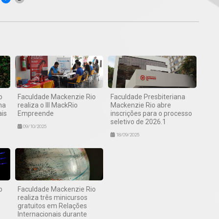
o
Faculdade Mackenzie Rio
Faculdade Presbiteriana
na
realiza o III MackRio
Mackenzie Rio abre
ais
Empreende
inscrições para o processo
seletivo de 2026.1
09/10/2025
18/09/2025
o
Faculdade Mackenzie Rio
realiza três minicursos
gratuitos em Relações
Internacionais durante