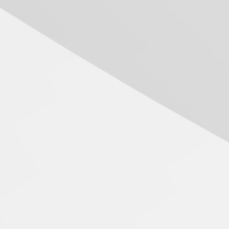
inovação e desafios da
educação superior
04.08.2026
Professora do Mackenzie é
finalista do Prêmio Jabuti
com obra sobre ética e
arquitetura contemporânea
04.08.2026
Semana Internacional
Mackenzie promove
parcerias internacionais
03.08.2026
Oncologista do HUEM
ressalta importância da
prevenção e diagnóstico
precoce do câncer de
pulmão