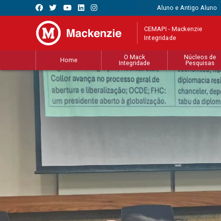
Aluno e Antigo Aluno
CEMAPI - Mackenzie
Integridade
O Mack
Núcleos de
Home
Integridade
Pesquisas