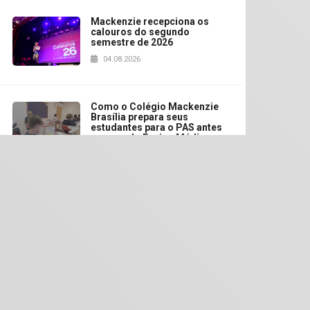
Mackenzie recepciona os
calouros do segundo
semestre de 2026
04.08.2026
Como o Colégio Mackenzie
Brasília prepara seus
estudantes para o PAS antes
mesmo do Ensino Médio
04.08.2026
Como os pais podem investir
na educação dos filhos além
da escola
04.08.2026
ixador Paulo Roberto de Almeida com os estudantes do curso de Rela
XIII Fórum de Aprendizagem
Transformadora reúne
docentes para debater