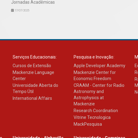
Jornadas Acadêmicas
17/07/2025
Serviços Educacionais:
Pesquisa e Inovação:
M
Cursos de Extensão
Apple Developer Academy
E
Mackenzie Language
Mackenzie Center for
R
Center
Economic Freedom
R
Universidade Aberta do
CRAAM - Center for Radio
M
Tempo Útil
Astronomy and
N
Astrophysics at
International Affairs
Mackenzie
Research Coordination
Vitrine Tecnologica
MackPesquisa
le
Universidade - Alphaville
Universidade - Campinas