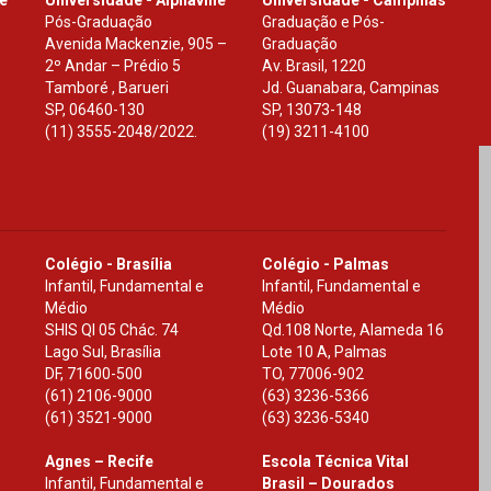
Pós-Graduação
Graduação e Pós-
Avenida Mackenzie, 905 –
Graduação
2º Andar – Prédio 5
Av. Brasil, 1220
Tamboré , Barueri
Jd. Guanabara, Campinas
SP
,
06460-130
SP
,
13073-148
(11) 3555-2048/2022.
(19) 3211-4100
Colégio - Brasília
Colégio - Palmas
Infantil, Fundamental e
Infantil, Fundamental e
Médio
Médio
SHIS Ql 05 Chác. 74
Qd.108 Norte, Alameda 16
Lago Sul, Brasília
Lote 10 A, Palmas
DF
,
71600-500
TO
,
77006-902
(61) 2106-9000
(63) 3236-5366
(61) 3521-9000
(63) 3236-5340
Agnes – Recife
Escola Técnica Vital
Infantil, Fundamental e
Brasil – Dourados