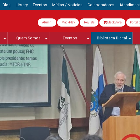
Blog
Library
Eventos
Mídias / Notícias
Colaboradores
Atendimen
Alumni
MackPlay
Revista
MackStore
Portal 
Quem Somos
Eventos
Biblioteca Digital