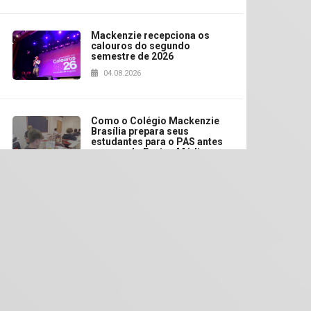
Mackenzie recepciona os
calouros do segundo
semestre de 2026
04.08.2026
Como o Colégio Mackenzie
Brasília prepara seus
estudantes para o PAS antes
mesmo do Ensino Médio
04.08.2026
Como os pais podem investir
na educação dos filhos além
da escola
04.08.2026
XIII Fórum de Aprendizagem