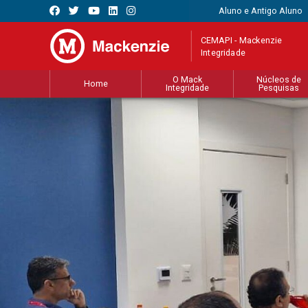
Aluno e Antigo Aluno
CEMAPI - Mackenzie
Integridade
O Mack
Núcleos de
Home
Integridade
Pesquisas