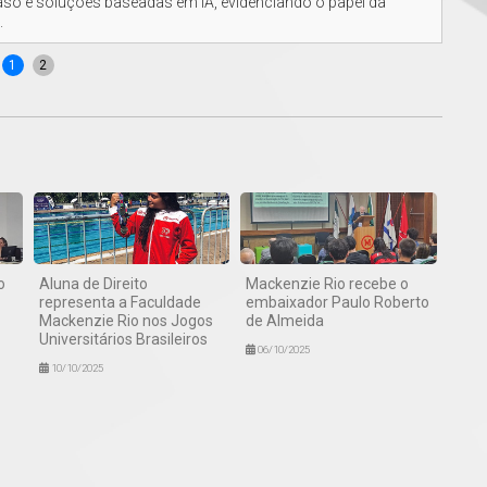
so e soluções baseadas em IA, evidenciando o papel da
Part
.
disc
1
2
o
Aluna de Direito
Mackenzie Rio recebe o
representa a Faculdade
embaixador Paulo Roberto
Mackenzie Rio nos Jogos
de Almeida
Universitários Brasileiros
06/10/2025
10/10/2025