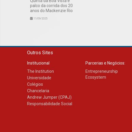
Quinta da Boa Vista é
palco da corrida dos 20
anos do Mackenzie Rio
11/09/2025
Outros Sites
Institucional
Parcerias e Negócios:
The Institution
Entrepreneurship
Ecosystem
Universidade
Colégios
Chancelaria
Andrew Jumper (CPAJ)
Responsabilidade Social