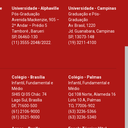
le
Universidade - Alphaville
Universidade - Campinas
Pós-Graduação
Graduação e Pós-
Avenida Mackenzie, 905 –
Graduação
2º Andar – Prédio 5
Av. Brasil, 1220
Tamboré , Barueri
Jd. Guanabara, Campinas
SP
,
06460-130
SP
,
13073-148
(11) 3555-2048/2022.
(19) 3211-4100
Colégio - Brasília
Colégio - Palmas
Infantil, Fundamental e
Infantil, Fundamental e
Médio
Médio
SHIS Ql 05 Chác. 74
Qd.108 Norte, Alameda 16
Lago Sul, Brasília
Lote 10 A, Palmas
DF
,
71600-500
TO
,
77006-902
(61) 2106-9000
(63) 3236-5366
(61) 3521-9000
(63) 3236-5340