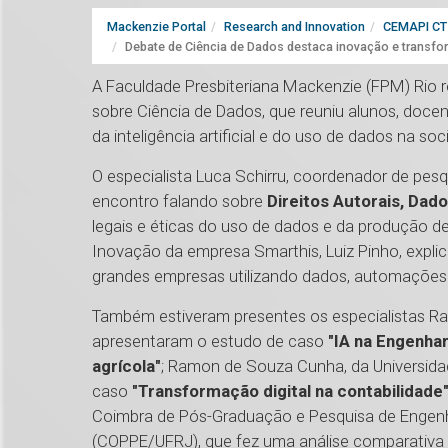
Mackenzie Portal
Research and Innovation
CEMAPI CT 
Debate de Ciência de Dados destaca inovação e transfo
A Faculdade Presbiteriana Mackenzie (FPM) Rio r
sobre Ciência de Dados, que reuniu alunos, doc
da inteligência artificial e do uso de dados na 
O especialista Luca Schirru, coordenador de pes
encontro falando sobre
Direitos Autorais, Dados
legais e éticas do uso de dados e da produção d
Inovação da empresa Smarthis, Luiz Pinho, explic
grandes empresas utilizando dados, automações 
Também estiveram presentes os especialistas Ra
apresentaram o estudo de caso
"IA na Engenha
agrícola"
; Ramon de Souza Cunha, da Universida
caso
"Transformação digital na contabilidade
Coimbra de Pós-Graduação e Pesquisa de Engenha
(COPPE/UFRJ), que fez uma análise comparativ