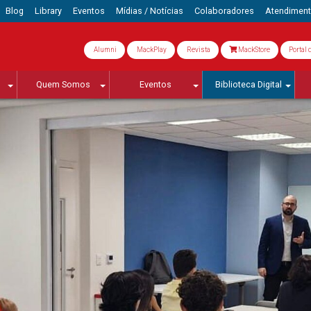
Blog
Library
Eventos
Mídias / Notícias
Colaboradores
Atendimen
Alumni
MackPlay
Revista
MackStore
Portal 
Quem Somos
Eventos
Biblioteca Digital