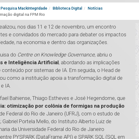
Pesquisa MackIntegridade
Biblioteca Digital
Notícias
rmação digital na FPM Rio
ealizou, nos dias 11 e 12 de novembro, um encontro
entes e convidados do mercado para debater os impactos
sociedade, na economia e dentro das organizações.
quisa do
Centre on Knowledge Governance
, abriu o
 e Inteligência Artificial
, abordando as implicações
e conteúdo por sistemas de IA. Em seguida, o Head de
ou como a instituição apoia a transformação digital de
e IA.
fael Bahiense, Thiago Estheves e José Hegendorne, que
ria: otimização por colônia de formigas na produção
de Federal do Rio de Janeiro (UFRJ), com o estudo de
"
; Gabriel Portela Mello, do Instituto Alberto Luiz de
ria da Universidade Federal do Rio de Janeiro
a entre PYSPARK (DataFrame API) e SPARK SQL (SQL em