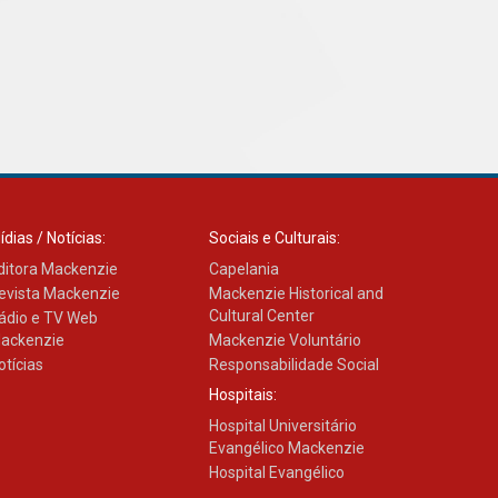
pulmão
03.08.2026
ídias / Notícias:
Sociais e Culturais:
ditora Mackenzie
Capelania
evista Mackenzie
Mackenzie Historical and
Cultural Center
ádio e TV Web
ackenzie
Mackenzie Voluntário
otícias
Responsabilidade Social
Hospitais:
Hospital Universitário
Evangélico Mackenzie
Hospital Evangélico