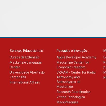
Serviços Educacionais:
Pesquisa e Inovação:
M
Cursos de Extensão
Apple Developer Academy
E
Mackenzie Language
Mackenzie Center for
R
Center
Economic Freedom
R
Universidade Aberta do
CRAAM - Center for Radio
M
Tempo Útil
Astronomy and
N
Astrophysics at
International Affairs
Mackenzie
Research Coordination
Vitrine Tecnologica
MackPesquisa