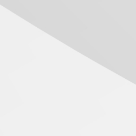
icipantes acompanham as palestras da Semana de Ciência de Dados na 
Transformadora reúne
docentes para debater
utir ética, tecnologia e inovação.
inovação e desafios da
educação superior
04.08.2026
Professora do Mackenzie é
finalista do Prêmio Jabuti
com obra sobre ética e
arquitetura contemporânea
04.08.2026
Semana Internacional
Mackenzie promove
parcerias internacionais
03.08.2026
Oncologista do HUEM
ressalta importância da
prevenção e diagnóstico
precoce do câncer de