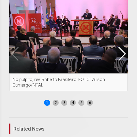
No púlpito, rev. Roberto Brasileiro. FOTO: Wilson
Re
Camargo/NTAI.
Ca
1
2
3
4
5
6
Related News