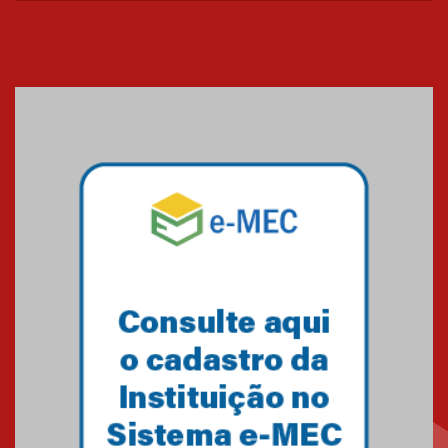
sistemas solares residenciais
04.08.2026
Mackenzie recepciona os
calouros do segundo semestre
de 2026
04.08.2026
Como o Colégio Mackenzie
Brasília prepara seus
estudantes para o PAS antes
mesmo do Ensino Médio
04.08.2026
Como os pais podem investir
na educação dos filhos além da
escola
04.08.2026