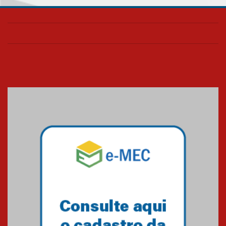
Como os pais podem investir
na educação dos filhos além da
escola
04.08.2026
XIII Fórum de Aprendizagem
Transformadora reúne
docentes para debater
inovação e desafios da
educação superior
04.08.2026
Professora do Mackenzie é
finalista do Prêmio Jabuti com
obra sobre ética e arquitetura
contemporânea
04.08.2026
Semana Internacional
Mackenzie promove parcerias