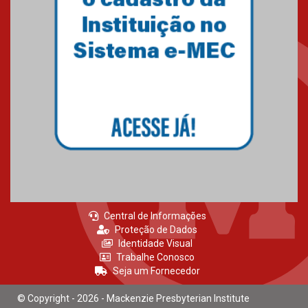
internacionais
03.08.2026
Oncologista do HUEM ressalta
importância da prevenção e
diagnóstico precoce do câncer
de pulmão
03.08.2026
Central de Informações
Proteção de Dados
Identidade Visual
Trabalhe Conosco
Seja um Fornecedor
© Copyright - 2026 - Mackenzie Presbyterian Institute