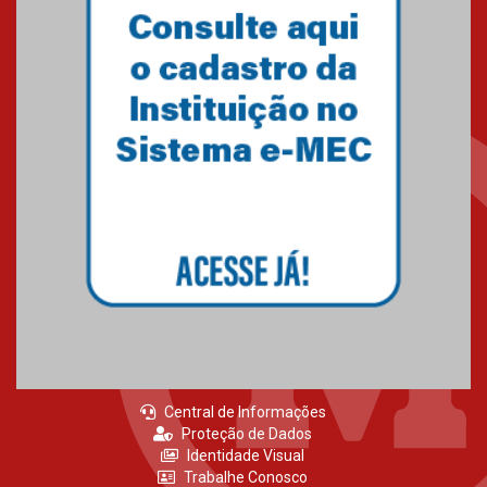
Como o Colégio Mackenzie
Brasília prepara seus
estudantes para o PAS antes
mesmo do Ensino Médio
04.08.2026
Como os pais podem investir
na educação dos filhos além da
escola
04.08.2026
Central de Informações
Proteção de Dados
Identidade Visual
Trabalhe Conosco