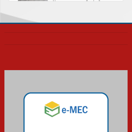
Nova apresentação do Centro
de Música Brasileira
homenageia artista brasileira
05.08.2026
Universidade Mackenzie
realizará nova edição da Feira
EducationUSA
05.08.2026
Seminário discute desafios
das novas tecnologias em
sistemas solares residenciais
04.08.2026
Mackenzie recepciona os
calouros do segundo semestre
de 2026
04.08.2026