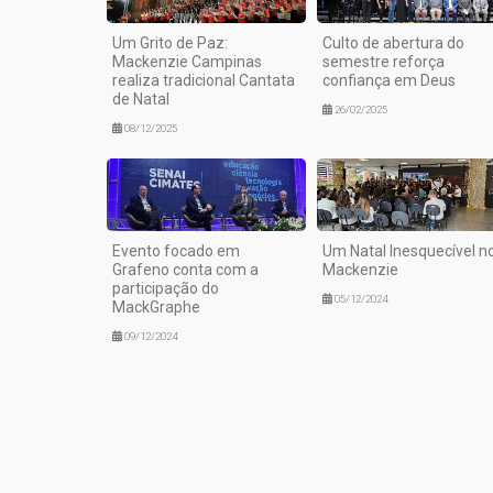
Um Grito de Paz:
Culto de abertura do
Mackenzie Campinas
semestre reforça
realiza tradicional Cantata
confiança em Deus
de Natal
26/02/2025
08/12/2025
Evento focado em
Um Natal Inesquecível n
Grafeno conta com a
Mackenzie
participação do
05/12/2024
MackGraphe
09/12/2024