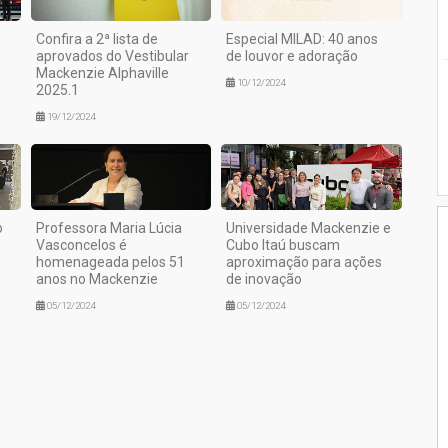
Confira a 2ª lista de
Especial MILAD: 40 anos
aprovados do Vestibular
de louvor e adoração
Mackenzie Alphaville
10/12/2024
2025.1
19/12/2024
o
Professora Maria Lúcia
Universidade Mackenzie e
Vasconcelos é
Cubo Itaú buscam
homenageada pelos 51
aproximação para ações
anos no Mackenzie
de inovação
05/12/2024
05/12/2024