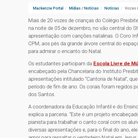
Mackenzie Portal
Mídias / Notícias
Notícias
Vozes 
Mais de 20 vozes de crianças do Colégio Presbit
na noite de 05 de dezembro, no vão central do Sho
apresentação com canções natalinas. O Coro Infa
CPM, aos pés da grande árvore central do espa
para admirar o encanto do Natal.
Os estudantes participam da
Escola Livre de M
encabeçado pela Chancelaria do Instituto Presbit
apresentações intitulado “Cantoria de Natal”, qu
período de fim de ano. Os corais foram regidos 
dos Santos.
A coordenadora da Educação Infantil e do Ensino 
explica a parceria. “Este é um projeto encabeçado
pianista para trabalhar o canto coral com os alu
diversas apresentações e, para o final do ano, e
amor para ressaltar o verdadeiro Natal em Jesus Cr