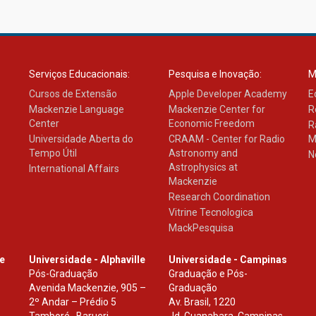
Serviços Educacionais:
Pesquisa e Inovação:
M
Cursos de Extensão
Apple Developer Academy
E
Mackenzie Language
Mackenzie Center for
R
Center
Economic Freedom
R
Universidade Aberta do
CRAAM - Center for Radio
M
Tempo Útil
Astronomy and
N
Astrophysics at
International Affairs
Mackenzie
Research Coordination
Vitrine Tecnologica
MackPesquisa
le
Universidade - Alphaville
Universidade - Campinas
Pós-Graduação
Graduação e Pós-
Avenida Mackenzie, 905 –
Graduação
2º Andar – Prédio 5
Av. Brasil, 1220