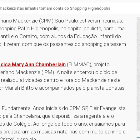
mackenzistas infantis tomam conta do Shopping Higienópolis
eriano Mackenzie (CPM) São Paulo estiveram reunidas,
pping Pátio Higienópolis, na capital paulista, para uma
ntil e o Coralito, com alunos da Educação Infantil do
ço, fizeram com que os passantes do shopping parassem
úsica Mary Ann Chamberlain
(ELMMAC), projeto
eriano Mackenzie (IPM). A noite encerrou o ciclo de
e realizou atividades dentro e fora do Mackenzie neste
por Mariah Britto e acompanhados pelo pianista Jonatas
Fundamental Anos Iniciais do CPM SP, Eleir Evangelista,
 pela Chancelaria, que disponibiliza a regente a e o
nos do Colégio. Ao longo de todo o ano, ensaiamos para
les prepararam as músicas natalinas com muito carinho e
isto”, disse ela.