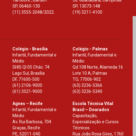
Tamboré , Barueri
Jd. Guanabara, Campinas
SP
,
06460-130
SP
,
13073-148
(11) 3555-2048/2022.
(19) 3211-4100
Colégio - Brasília
Colégio - Palmas
Infantil, Fundamental e
Infantil, Fundamental e
Médio
Médio
SHIS Ql 05 Chác. 74
Qd.108 Norte, Alameda 16
Lago Sul, Brasília
Lote 10 A, Palmas
DF
,
71600-500
TO
,
77006-902
(61) 2106-9000
(63) 3236-5366
(61) 3521-9000
(63) 3236-5340
Agnes – Recife
Escola Técnica Vital
Infantil, Fundamental e
Brasil – Dourados
Médio
Capacitação,
Av. Rui Barbosa, 704
Especialização e Cursos
Graças, Recife
Técnicos
PE
,
52011-040
Rua João Rosa Góes, 1760