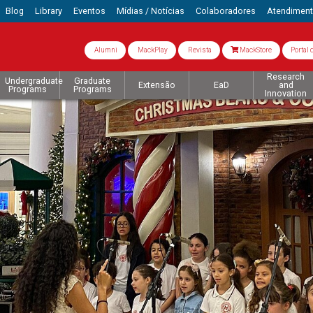
Blog
Library
Eventos
Mídias / Notícias
Colaboradores
Atendimen
Alumni
MackPlay
Revista
MackStore
Portal 
Research
Undergraduate
Graduate
Extensão
EaD
and
Programs
Programs
Innovation