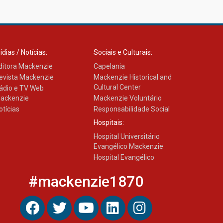
Como os pais podem investir
na educação dos filhos além
da escola
04.08.2026
ídias / Notícias:
Sociais e Culturais:
ditora Mackenzie
Capelania
evista Mackenzie
Mackenzie Historical and
Cultural Center
ádio e TV Web
ackenzie
Mackenzie Voluntário
otícias
Responsabilidade Social
Hospitais:
Hospital Universitário
Evangélico Mackenzie
Hospital Evangélico
#mackenzie1870