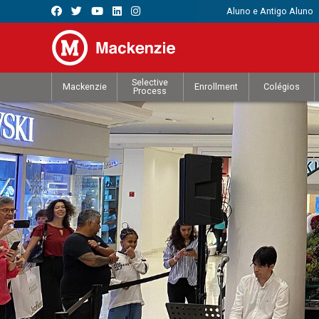
Aluno e Antigo Aluno
Selective
Mackenzie
Enrollment
Colégios
Process