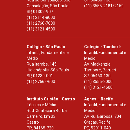
Rua da Consolação, 930
SP
,
06460-130
Consolação, São Paulo
(11) 3555-2181/2159
SP
,
01302-907
(11) 2114-8000
(11) 2766-7000
(11) 3121-4500
Colégio - São Paulo
Colégio - Tamboré
Infantil, Fundamental e
Infantil, Fundamental e
Médio
Médio
Rua Itambé, 145
Av. Mackenzie
Higienópolis, São Paulo
Tamboré, Barueri
SP
,
01239-001
SP
,
06460-130
(11) 2766-7600
(11) 3555-2000
(11) 3121-4600
Instituto Cristão - Castro
Agnes – Recife
Técnico e Médio
Infantil, Fundamental e
Rod. Guataçara Borba
Médio
Carneiro, km 03
Av. Rui Barbosa, 704
Castro
Graças, Recife
PR
,
84165-720
PE
,
52011-040