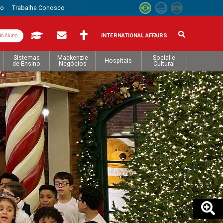
to
Trabalhe Conosco
INTERNATIONAL AFFAIRS
do Aluno
Sistemas
Mackenzie
Social e
Hospitais
de Ensino
Negócios
Cultural