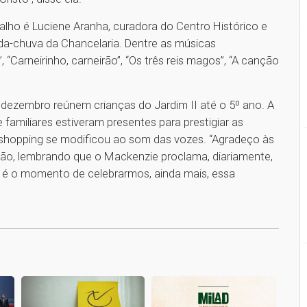
balho é Luciene Aranha, curadora do Centro Histórico e
da-chuva da Chancelaria. Dentre as músicas
, “Carneirinho, carneirão”, “Os três reis magos”, “A canção
 dezembro reúnem crianças do Jardim II até o 5º ano. A
amiliares estiveram presentes para prestigiar as
 shopping se modificou ao som das vozes. “Agradeço às
ação, lembrando que o Mackenzie proclama, diariamente,
l é o momento de celebrarmos, ainda mais, essa
1