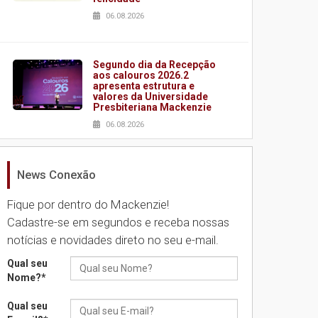
06.08.2026
Segundo dia da Recepção
aos calouros 2026.2
apresenta estrutura e
valores da Universidade
Presbiteriana Mackenzie
06.08.2026
News Conexão
Nova apresentação do
Centro de Música Brasileira
homenageia artista
Fique por dentro do Mackenzie!
brasileira
Cadastre-se em segundos e receba nossas
05.08.2026
notícias e novidades direto no seu e-mail.
Qual seu
Universidade Mackenzie
Nome?
*
realizará nova edição da
Feira EducationUSA
Qual seu
05.08.2026