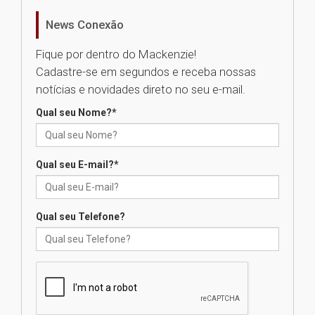
04.08.2026
News Conexão
Fique por dentro do Mackenzie!
Professora do Mackenzie é
Cadastre-se em segundos e receba nossas
finalista do Prêmio Jabuti com
obra sobre ética e arquitetura
notícias e novidades direto no seu e-mail.
contemporânea
04.08.2026
Qual seu Nome?
*
Semana Internacional
Qual seu E-mail?
*
Mackenzie promove parcerias
internacionais
03.08.2026
Qual seu Telefone?
Oncologista do HUEM ressalta
importância da prevenção e
diagnóstico precoce do câncer
de pulmão
03.08.2026