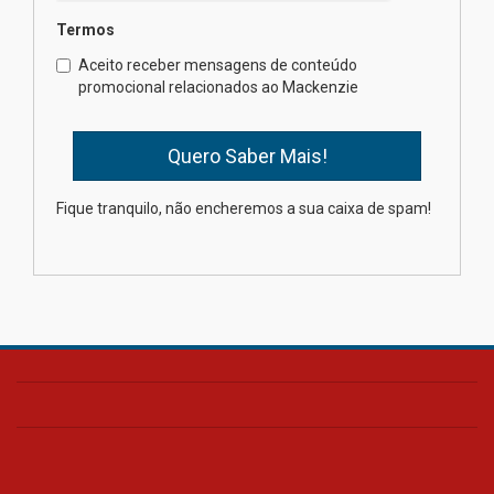
Termos
Gastronomia Mackenzie e Le
Jazz promovem capacitação
Aceito receber mensagens de conteúdo
em práticas de cozinha
promocional relacionados ao Mackenzie
03.08.2026
Tecnologia e inovação serão
tema do Fórum Executivo do
Fique tranquilo, não encheremos a sua caixa de spam!
Agronegócio 2026
03.08.2026