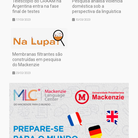
Telescópio do CRAAM na
Pesquisa analisa violência
Argentina entra na fase
doméstica sob a
final de testes
perspectiva da linguística
17/03/2023
10/03/2023
Membranas filtrantes são
construídas em pesquisa
do Mackenzie
23/02/2023