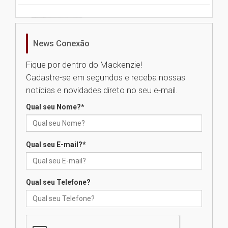
Nova apresentação do Centro
de Música Brasileira
homenageia artista brasileira
News Conexão
05.08.2026
Fique por dentro do Mackenzie!
Cadastre-se em segundos e receba nossas
Universidade Mackenzie
notícias e novidades direto no seu e-mail.
realizará nova edição da Feira
EducationUSA
Qual seu Nome?
*
05.08.2026
Qual seu E-mail?
*
Seminário discute desafios
das novas tecnologias em
sistemas solares residenciais
04.08.2026
Qual seu Telefone?
Mackenzie recepciona os
calouros do segundo semestre
de 2026