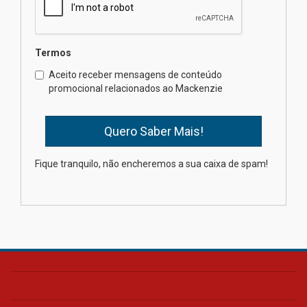
04.08.2026
Termos
Como o Colégio Mackenzie
Brasília prepara seus
Aceito receber mensagens de conteúdo
estudantes para o PAS antes
promocional relacionados ao Mackenzie
mesmo do Ensino Médio
04.08.2026
Como os pais podem investir
Fique tranquilo, não encheremos a sua caixa de spam!
na educação dos filhos além da
escola
04.08.2026