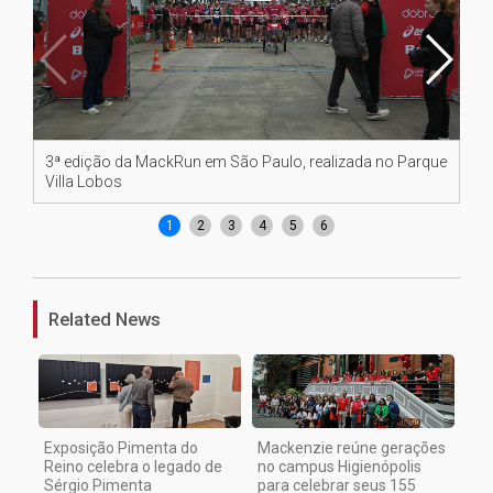
3ª edição da MackRun em São Paulo, realizada no Parque
Co
Villa Lobos
1
2
3
4
5
6
Related News
Exposição Pimenta do
Mackenzie reúne gerações
Reino celebra o legado de
no campus Higienópolis
Sérgio Pimenta
para celebrar seus 155