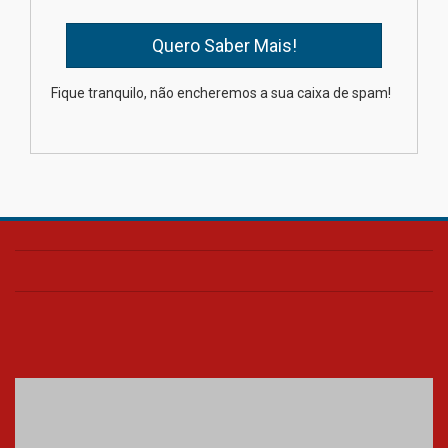
04.08.2026
Como os pais podem investir
Fique tranquilo, não encheremos a sua caixa de spam!
na educação dos filhos além da
escola
04.08.2026