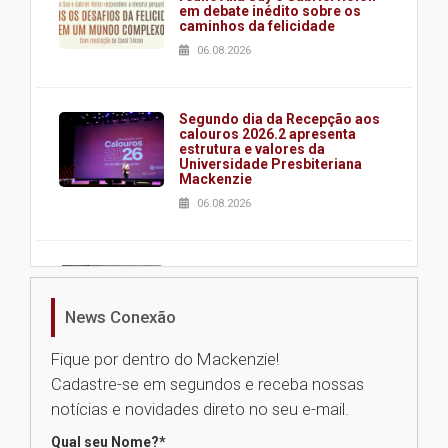
em debate inédito sobre os
caminhos da felicidade
06.08.2026
Segundo dia da Recepção aos
calouros 2026.2 apresenta
estrutura e valores da
Universidade Presbiteriana
Mackenzie
06.08.2026
Nova apresentação do Centro
de Música Brasileira
homenageia artista brasileira
News Conexão
05.08.2026
Fique por dentro do Mackenzie!
Cadastre-se em segundos e receba nossas
Universidade Mackenzie
notícias e novidades direto no seu e-mail.
realizará nova edição da Feira
EducationUSA
Qual seu Nome?
*