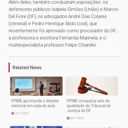
Além deles, também conduziram exposições: os
defensores públicos Isabela Simões (União) e Marcio
Del Fiore (DF); os advogados André Dias Colares
(criminal) e Pedro Henrique Abdo (civil), que
recentemente foi aprovado como procurador do DF;
a professora e escritora Fernanda Marinela; e o
multiespecialista professor Felipe Chiarello.
1
Related News
FPMB aprofunda o debate
FPMB conquista selo de
eleitoral em sala de aula
qualidade do Tribunal de
Justiça do DF
10/11/2023
08/11/2023