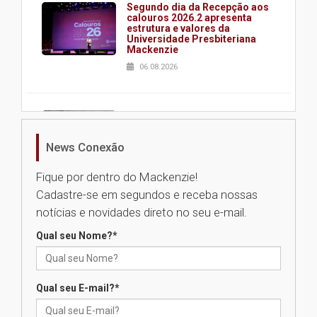
Segundo dia da Recepção aos
calouros 2026.2 apresenta
estrutura e valores da
Universidade Presbiteriana
Mackenzie
06.08.2026
Nova apresentação do Centro
de Música Brasileira
homenageia artista brasileira
News Conexão
05.08.2026
Fique por dentro do Mackenzie!
Cadastre-se em segundos e receba nossas
Universidade Mackenzie
notícias e novidades direto no seu e-mail.
realizará nova edição da Feira
EducationUSA
Qual seu Nome?
*
05.08.2026
Qual seu E-mail?
*
Seminário discute desafios
das novas tecnologias em
sistemas solares residenciais