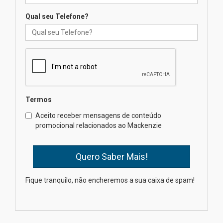
04.08.2026
Qual seu Telefone?
Mackenzie recepciona os
calouros do segundo semestre
de 2026
04.08.2026
Termos
Como o Colégio Mackenzie
Brasília prepara seus
Aceito receber mensagens de conteúdo
estudantes para o PAS antes
promocional relacionados ao Mackenzie
mesmo do Ensino Médio
04.08.2026
Como os pais podem investir
Fique tranquilo, não encheremos a sua caixa de spam!
na educação dos filhos além da
escola
04.08.2026