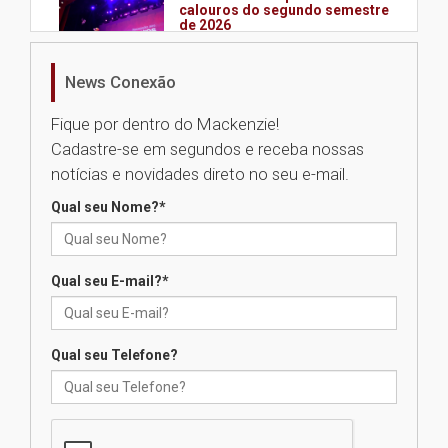
calouros do segundo semestre
de 2026
04.08.2026
News Conexão
Como o Colégio Mackenzie
Fique por dentro do Mackenzie!
Brasília prepara seus
Cadastre-se em segundos e receba nossas
estudantes para o PAS antes
mesmo do Ensino Médio
notícias e novidades direto no seu e-mail.
04.08.2026
Qual seu Nome?
*
Como os pais podem investir
na educação dos filhos além da
Qual seu E-mail?
*
escola
04.08.2026
Qual seu Telefone?
XIII Fórum de Aprendizagem
Transformadora reúne
docentes para debater
inovação e desafios da
educação superior