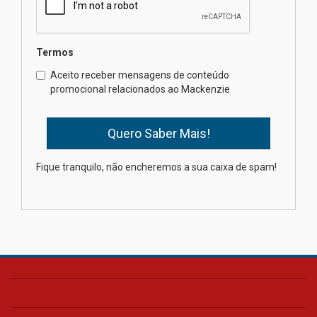
04.08.2026
Termos
Professora do Mackenzie é
finalista do Prêmio Jabuti com
Aceito receber mensagens de conteúdo
obra sobre ética e arquitetura
promocional relacionados ao Mackenzie
contemporânea
04.08.2026
Semana Internacional
Fique tranquilo, não encheremos a sua caixa de spam!
Mackenzie promove parcerias
internacionais
03.08.2026