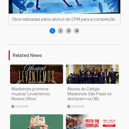
Obra realizadas pelos alunos do CPM para a competição
Ob
1
2
3
4
Related News
Mackenzie promove
Alunos do Colégio
musical ‘Levantemos
Mackenzie São Paulo se
Nossos Olhos’
destacam na OBL
29/05/2026
22/05/2026