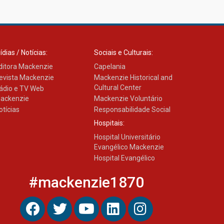
Como os pais podem investir
na educação dos filhos além
da escola
04.08.2026
ídias / Notícias:
Sociais e Culturais:
ditora Mackenzie
Capelania
evista Mackenzie
Mackenzie Historical and
Cultural Center
ádio e TV Web
ackenzie
Mackenzie Voluntário
otícias
Responsabilidade Social
Hospitais:
Hospital Universitário
Evangélico Mackenzie
Hospital Evangélico
#mackenzie1870