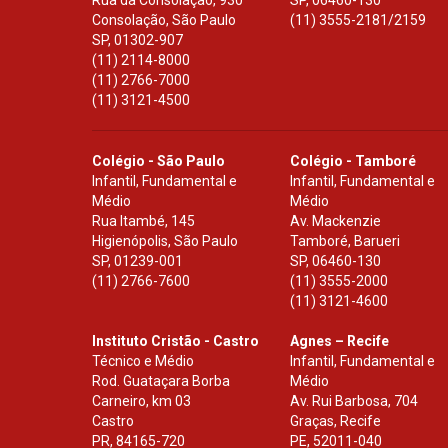
Rua da Consolação, 930
SP
,
06460-130
Consolação, São Paulo
(11) 3555-2181/2159
SP
,
01302-907
(11) 2114-8000
(11) 2766-7000
(11) 3121-4500
Colégio - São Paulo
Colégio - Tamboré
Infantil, Fundamental e
Infantil, Fundamental e
Médio
Médio
Rua Itambé, 145
Av. Mackenzie
Higienópolis, São Paulo
Tamboré, Barueri
SP
,
01239-001
SP
,
06460-130
(11) 2766-7600
(11) 3555-2000
(11) 3121-4600
Instituto Cristão - Castro
Agnes – Recife
Técnico e Médio
Infantil, Fundamental e
Rod. Guataçara Borba
Médio
Carneiro, km 03
Av. Rui Barbosa, 704
Castro
Graças, Recife
PR
,
84165-720
PE
,
52011-040