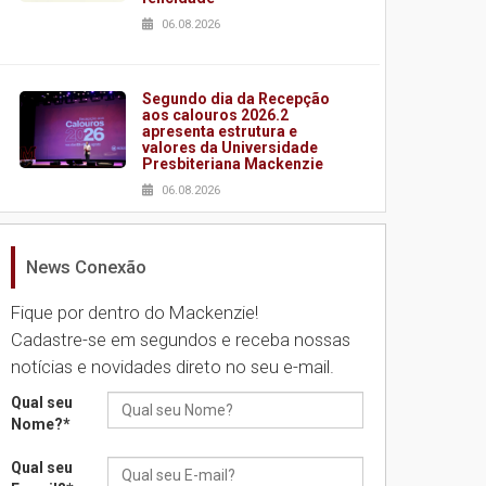
06.08.2026
Segundo dia da Recepção
aos calouros 2026.2
apresenta estrutura e
valores da Universidade
Presbiteriana Mackenzie
06.08.2026
News Conexão
Nova apresentação do
Centro de Música Brasileira
homenageia artista
Fique por dentro do Mackenzie!
brasileira
Cadastre-se em segundos e receba nossas
05.08.2026
notícias e novidades direto no seu e-mail.
Qual seu
Universidade Mackenzie
Nome?
*
realizará nova edição da
Feira EducationUSA
Qual seu
05.08.2026