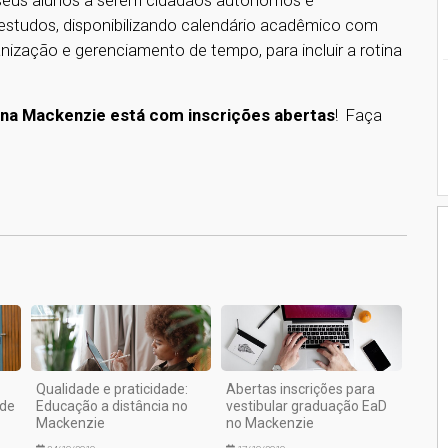
s seus alunos a serem cidadãos autônomos e
studos, disponibilizando calendário acadêmico com
anização e gerenciamento de tempo, para incluir a rotina
ana Mackenzie está com inscrições abertas
! Faça
.
1
Qualidade e praticidade:
Abertas inscrições para
 de
Educação a distância no
vestibular graduação EaD
Mackenzie
no Mackenzie