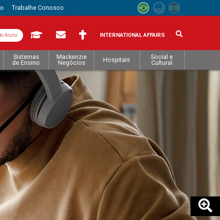
to
Trabalhe Conosco
INTERNATIONAL AFFAIRS
do Aluno
Sistemas
Mackenzie
Social e
Hospitais
de Ensino
Negócios
Cultural