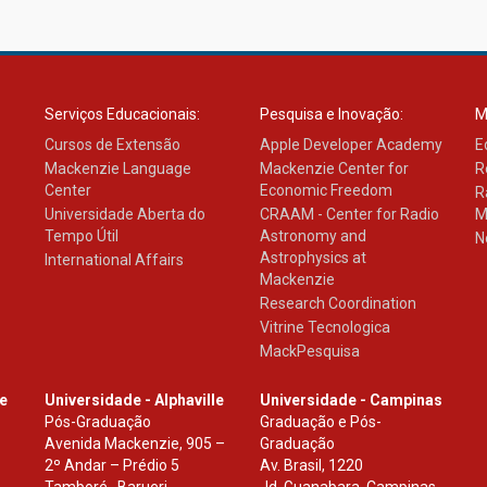
Serviços Educacionais:
Pesquisa e Inovação:
M
Cursos de Extensão
Apple Developer Academy
E
Mackenzie Language
Mackenzie Center for
R
Center
Economic Freedom
R
Universidade Aberta do
CRAAM - Center for Radio
M
Tempo Útil
Astronomy and
N
Astrophysics at
International Affairs
Mackenzie
Research Coordination
Vitrine Tecnologica
MackPesquisa
le
Universidade - Alphaville
Universidade - Campinas
Pós-Graduação
Graduação e Pós-
Avenida Mackenzie, 905 –
Graduação
2º Andar – Prédio 5
Av. Brasil, 1220