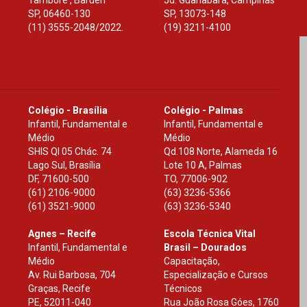
Tamboré , Barueri
Jd. Guanabara, Campinas
SP
,
06460-130
SP
,
13073-148
(11) 3555-2048/2022.
(19) 3211-4100
Colégio - Brasília
Colégio - Palmas
Infantil, Fundamental e
Infantil, Fundamental e
Médio
Médio
SHIS Ql 05 Chác. 74
Qd.108 Norte, Alameda 16
Lago Sul, Brasília
Lote 10 A, Palmas
DF
,
71600-500
TO
,
77006-902
(61) 2106-9000
(63) 3236-5366
(61) 3521-9000
(63) 3236-5340
Agnes – Recife
Escola Técnica Vital
Infantil, Fundamental e
Brasil – Dourados
Médio
Capacitação,
Av. Rui Barbosa, 704
Especialização e Cursos
Graças, Recife
Técnicos
PE
,
52011-040
Rua João Rosa Góes, 1760