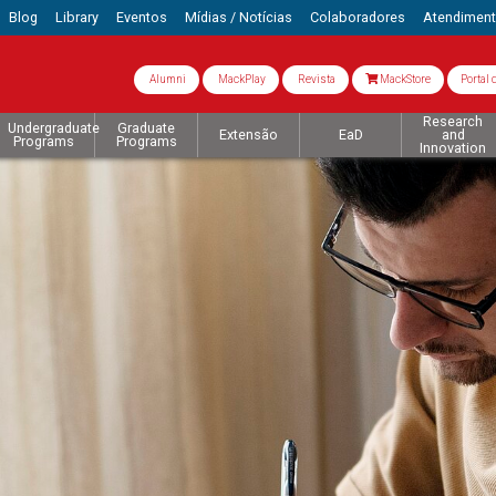
Blog
Library
Eventos
Mídias / Notícias
Colaboradores
Atendimen
Alumni
MackPlay
Revista
MackStore
Portal 
Research
Undergraduate
Graduate
Extensão
EaD
and
Programs
Programs
Innovation