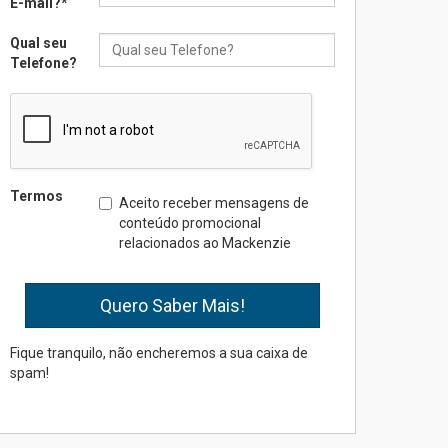
E-mail?
*
Qual seu
Seminário discute desafios
Telefone?
das novas tecnologias em
sistemas solares
residenciais
04.08.2026
Mackenzie recepciona os
Termos
Aceito receber mensagens de
calouros do segundo
conteúdo promocional
semestre de 2026
relacionados ao Mackenzie
04.08.2026
Como o Colégio Mackenzie
Brasília prepara seus
estudantes para o PAS antes
Fique tranquilo, não encheremos a sua caixa de
mesmo do Ensino Médio
spam!
04.08.2026