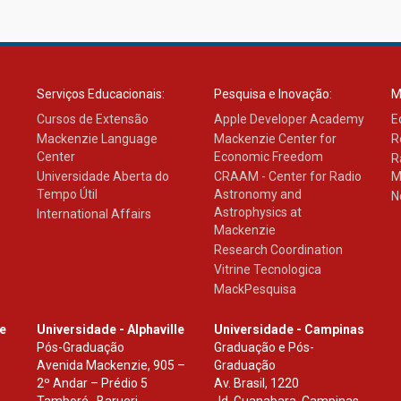
Serviços Educacionais:
Pesquisa e Inovação:
M
Cursos de Extensão
Apple Developer Academy
E
Mackenzie Language
Mackenzie Center for
R
Center
Economic Freedom
R
Universidade Aberta do
CRAAM - Center for Radio
M
Tempo Útil
Astronomy and
N
Astrophysics at
International Affairs
Mackenzie
Research Coordination
Vitrine Tecnologica
MackPesquisa
le
Universidade - Alphaville
Universidade - Campinas
Pós-Graduação
Graduação e Pós-
Avenida Mackenzie, 905 –
Graduação
2º Andar – Prédio 5
Av. Brasil, 1220