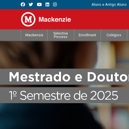
Aluno e Antigo Aluno
Selective
Mackenzie
Enrollment
Colégios
Process