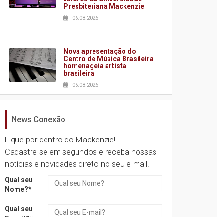
Presbiteriana Mackenzie
06.08.2026
Nova apresentação do
Centro de Música Brasileira
homenageia artista
brasileira
05.08.2026
News Conexão
Universidade Mackenzie
realizará nova edição da
Feira EducationUSA
Fique por dentro do Mackenzie!
05.08.2026
Cadastre-se em segundos e receba nossas
notícias e novidades direto no seu e-mail.
Seminário discute desafios
Qual seu
das novas tecnologias em
Nome?
*
sistemas solares
residenciais
Qual seu
04.08.2026