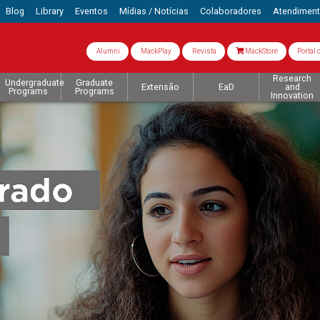
Blog
Library
Eventos
Mídias / Notícias
Colaboradores
Atendimen
Alumni
MackPlay
Revista
MackStore
Portal 
Research
Undergraduate
Graduate
Extensão
EaD
and
Programs
Programs
Innovation