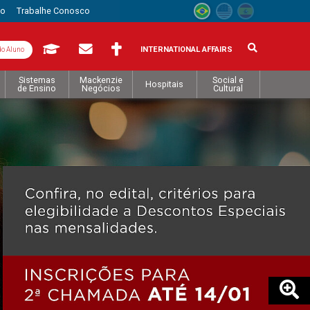
to
Trabalhe Conosco
INTERNATIONAL AFFAIRS
do Aluno
Sistemas
Mackenzie
Social e
Hospitais
de Ensino
Negócios
Cultural