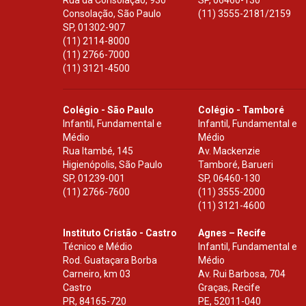
Rua da Consolação, 930
SP
,
06460-130
Consolação, São Paulo
(11) 3555-2181/2159
SP
,
01302-907
(11) 2114-8000
(11) 2766-7000
(11) 3121-4500
Colégio - São Paulo
Colégio - Tamboré
Infantil, Fundamental e
Infantil, Fundamental e
Médio
Médio
Rua Itambé, 145
Av. Mackenzie
Higienópolis, São Paulo
Tamboré, Barueri
SP
,
01239-001
SP
,
06460-130
(11) 2766-7600
(11) 3555-2000
(11) 3121-4600
Instituto Cristão - Castro
Agnes – Recife
Técnico e Médio
Infantil, Fundamental e
Rod. Guataçara Borba
Médio
Carneiro, km 03
Av. Rui Barbosa, 704
Castro
Graças, Recife
PR
,
84165-720
PE
,
52011-040