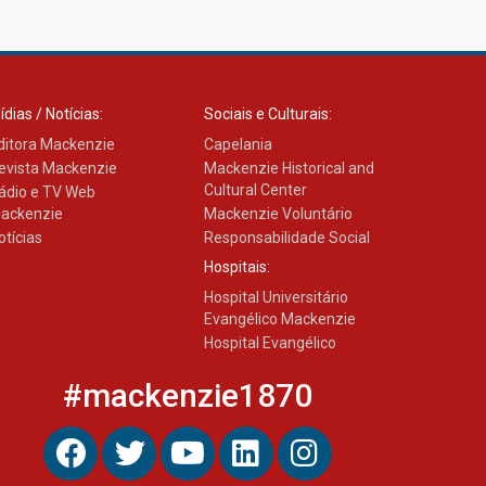
Transformadora reúne
docentes para debater
inovação e desafios da
educação superior
04.08.2026
ídias / Notícias:
Sociais e Culturais:
ditora Mackenzie
Capelania
evista Mackenzie
Mackenzie Historical and
Cultural Center
ádio e TV Web
ackenzie
Mackenzie Voluntário
otícias
Responsabilidade Social
Hospitais:
Hospital Universitário
Evangélico Mackenzie
Hospital Evangélico
#mackenzie1870