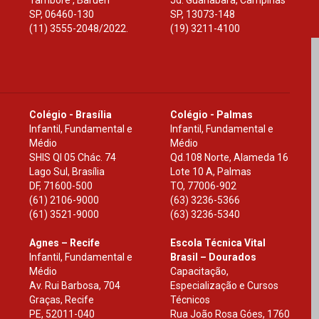
Tamboré , Barueri
Jd. Guanabara, Campinas
SP
,
06460-130
SP
,
13073-148
(11) 3555-2048/2022.
(19) 3211-4100
Colégio - Brasília
Colégio - Palmas
Infantil, Fundamental e
Infantil, Fundamental e
Médio
Médio
SHIS Ql 05 Chác. 74
Qd.108 Norte, Alameda 16
Lago Sul, Brasília
Lote 10 A, Palmas
DF
,
71600-500
TO
,
77006-902
(61) 2106-9000
(63) 3236-5366
(61) 3521-9000
(63) 3236-5340
Agnes – Recife
Escola Técnica Vital
Infantil, Fundamental e
Brasil – Dourados
Médio
Capacitação,
Av. Rui Barbosa, 704
Especialização e Cursos
Graças, Recife
Técnicos
PE
,
52011-040
Rua João Rosa Góes, 1760