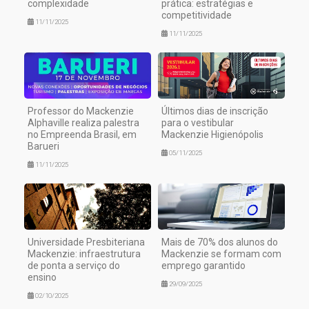
complexidade
prática: estratégias e
competitividade
11/11/2025
11/11/2025
Professor do Mackenzie
Últimos dias de inscrição
Alphaville realiza palestra
para o vestibular
no Empreenda Brasil, em
Mackenzie Higienópolis
Barueri
05/11/2025
11/11/2025
Universidade Presbiteriana
Mais de 70% dos alunos do
Mackenzie: infraestrutura
Mackenzie se formam com
de ponta a serviço do
emprego garantido
ensino
29/09/2025
02/10/2025