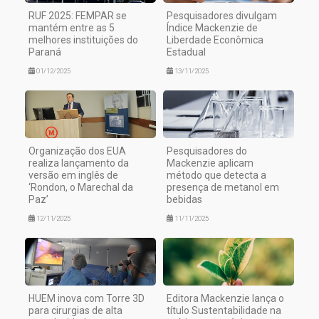
RUF 2025: FEMPAR se
Pesquisadores divulgam
mantém entre as 5
Índice Mackenzie de
melhores instituições do
Liberdade Econômica
Paraná
Estadual
01/12/2025
13/11/2025
Organização dos EUA
Pesquisadores do
realiza lançamento da
Mackenzie aplicam
versão em inglês de
método que detecta a
‘Rondon, o Marechal da
presença de metanol em
Paz’
bebidas
12/11/2025
11/11/2025
HUEM inova com Torre 3D
Editora Mackenzie lança o
para cirurgias de alta
título Sustentabilidade na