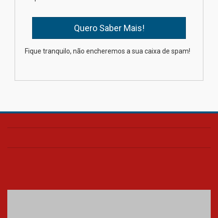
mesmo do Ensino Médio
04.08.2026
Como os pais podem investir
Fique tranquilo, não encheremos a sua caixa de spam!
na educação dos filhos além da
escola
04.08.2026