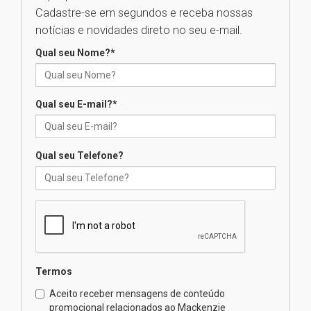
Cadastre-se em segundos e receba nossas
Universidade Mackenzie
notícias e novidades direto no seu e-mail.
realizará nova edição da Feira
EducationUSA
Qual seu Nome?
*
05.08.2026
Qual seu E-mail?
*
Seminário discute desafios
das novas tecnologias em
sistemas solares residenciais
04.08.2026
Qual seu Telefone?
Mackenzie recepciona os
calouros do segundo semestre
de 2026
04.08.2026
Termos
Como o Colégio Mackenzie
Brasília prepara seus
Aceito receber mensagens de conteúdo
estudantes para o PAS antes
promocional relacionados ao Mackenzie