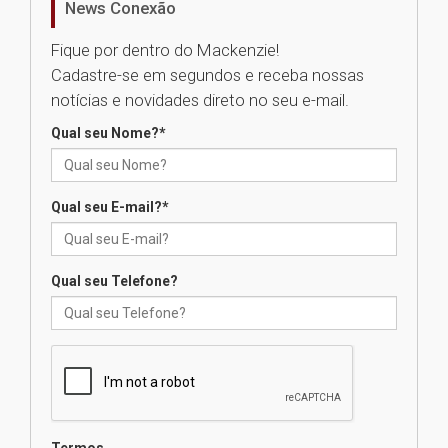
News Conexão
05.08.2026
Fique por dentro do Mackenzie!
Cadastre-se em segundos e receba nossas
Seminário discute desafios
notícias e novidades direto no seu e-mail.
das novas tecnologias em
sistemas solares residenciais
Qual seu Nome?
*
04.08.2026
Qual seu E-mail?
*
Mackenzie recepciona os
calouros do segundo semestre
de 2026
04.08.2026
Qual seu Telefone?
Como o Colégio Mackenzie
Brasília prepara seus
estudantes para o PAS antes
mesmo do Ensino Médio
04.08.2026
Termos