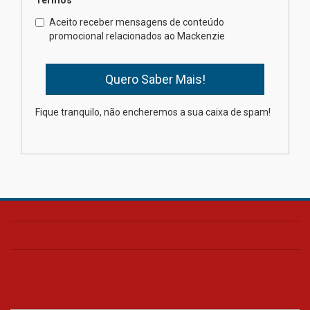
Como os pais podem investir
Aceito receber mensagens de conteúdo
na educação dos filhos além da
promocional relacionados ao Mackenzie
escola
04.08.2026
XIII Fórum de Aprendizagem
Fique tranquilo, não encheremos a sua caixa de spam!
Transformadora reúne
docentes para debater
inovação e desafios da
educação superior
04.08.2026