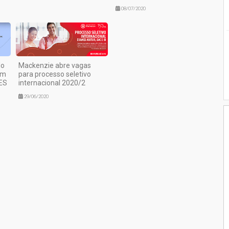
08/07/2020
do
Mackenzie abre vagas
em
para processo seletivo
PES
internacional 2020/2
29/06/2020