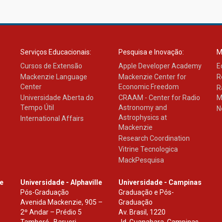
Serviços Educacionais:
Pesquisa e Inovação:
M
Cursos de Extensão
Apple Developer Academy
E
Mackenzie Language
Mackenzie Center for
R
Center
Economic Freedom
R
Universidade Aberta do
CRAAM - Center for Radio
M
Tempo Útil
Astronomy and
N
Astrophysics at
International Affairs
Mackenzie
Research Coordination
Vitrine Tecnologica
MackPesquisa
le
Universidade - Alphaville
Universidade - Campinas
Pós-Graduação
Graduação e Pós-
Avenida Mackenzie, 905 –
Graduação
2º Andar – Prédio 5
Av. Brasil, 1220