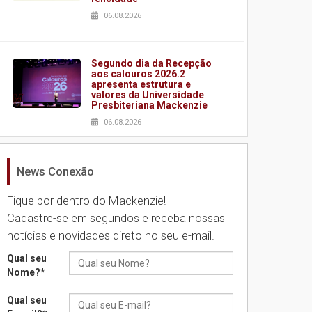
06.08.2026
Segundo dia da Recepção
aos calouros 2026.2
apresenta estrutura e
valores da Universidade
Presbiteriana Mackenzie
06.08.2026
News Conexão
Nova apresentação do
Centro de Música Brasileira
homenageia artista
Fique por dentro do Mackenzie!
brasileira
Cadastre-se em segundos e receba nossas
05.08.2026
notícias e novidades direto no seu e-mail.
Qual seu
Universidade Mackenzie
Nome?
*
realizará nova edição da
Feira EducationUSA
Qual seu
05.08.2026