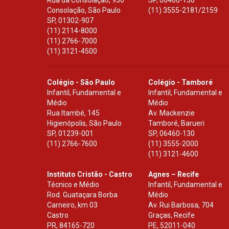
Rua da Consolação, 930
SP
,
06460-130
Consolação, São Paulo
(11) 3555-2181/2159
SP
,
01302-907
(11) 2114-8000
(11) 2766-7000
(11) 3121-4500
Colégio - São Paulo
Colégio - Tamboré
Infantil, Fundamental e
Infantil, Fundamental e
Médio
Médio
Rua Itambé, 145
Av. Mackenzie
Higienópolis, São Paulo
Tamboré, Barueri
SP
,
01239-001
SP
,
06460-130
(11) 2766-7600
(11) 3555-2000
(11) 3121-4600
Instituto Cristão - Castro
Agnes – Recife
Técnico e Médio
Infantil, Fundamental e
Rod. Guataçara Borba
Médio
Carneiro, km 03
Av. Rui Barbosa, 704
Castro
Graças, Recife
PR
,
84165-720
PE
,
52011-040