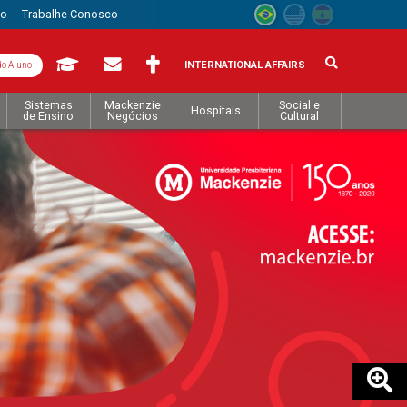
to
Trabalhe Conosco
INTERNATIONAL AFFAIRS
do Aluno
Sistemas
Mackenzie
Social e
Hospitais
de Ensino
Negócios
Cultural