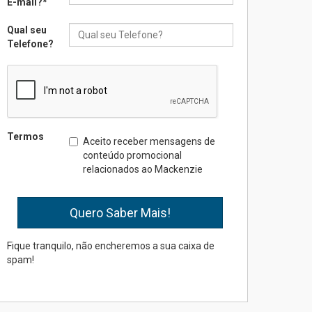
E-mail?
*
Qual seu
Seminário discute desafios
Telefone?
das novas tecnologias em
sistemas solares
residenciais
04.08.2026
Mackenzie recepciona os
Termos
Aceito receber mensagens de
calouros do segundo
conteúdo promocional
semestre de 2026
relacionados ao Mackenzie
04.08.2026
Como o Colégio Mackenzie
Brasília prepara seus
estudantes para o PAS antes
Fique tranquilo, não encheremos a sua caixa de
mesmo do Ensino Médio
spam!
04.08.2026