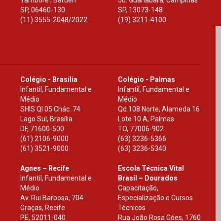
Tamboré , Barueri
Jd. Guanabara, Campinas
SP
,
06460-130
SP
,
13073-148
(11) 3555-2048/2022.
(19) 3211-4100
Colégio - Brasília
Colégio - Palmas
Infantil, Fundamental e
Infantil, Fundamental e
Médio
Médio
SHIS Ql 05 Chác. 74
Qd.108 Norte, Alameda 16
Lago Sul, Brasília
Lote 10 A, Palmas
DF
,
71600-500
TO
,
77006-902
(61) 2106-9000
(63) 3236-5366
(61) 3521-9000
(63) 3236-5340
Agnes – Recife
Escola Técnica Vital
Infantil, Fundamental e
Brasil – Dourados
Médio
Capacitação,
Av. Rui Barbosa, 704
Especialização e Cursos
Graças, Recife
Técnicos
PE
,
52011-040
Rua João Rosa Góes, 1760