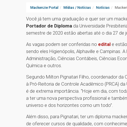
Mackenzie Portal
Mídias / Notícias
Notícias
Mackenz
Você já tem uma graduação e quer ser um macke
Portador de Diploma
da Universidade Presbiter
semestre de 2020 estão abertas até o dia 27 de j
As vagas podem ser conferidas no
edital
e estão
sendo eles Higienópolis, Alphaville e Campinas. A 
Administração, Ciências Contábeis, Ciências Econô
Química e outros.
Segundo Milton Pignatari Filho, coordenador da 
à Pró-Reitoria de Controle Acadêmico (PRCA) da
é de extrema importância. “Hoje em dia, com tod
a ter uma nova perspectiva profissional e também
universo e dos horizontes como um todo”.
Além disso, para Pignatari, ter um diploma macken
de oferecer cursos de qualidade, com conhecimen