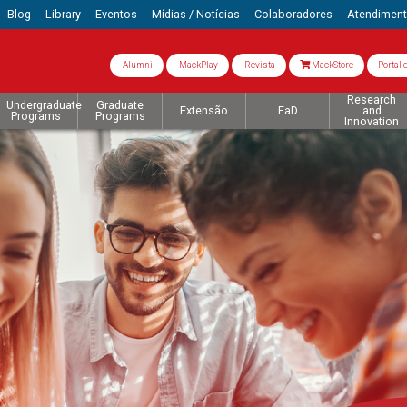
Blog
Library
Eventos
Mídias / Notícias
Colaboradores
Atendimen
Alumni
MackPlay
Revista
MackStore
Portal 
Research
Undergraduate
Graduate
Extensão
EaD
and
Programs
Programs
Innovation