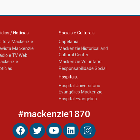
Como os pais podem investir
na educação dos filhos além
da escola
04.08.2026
ídias / Notícias:
Sociais e Culturais:
ditora Mackenzie
Capelania
evista Mackenzie
Mackenzie Historical and
Cultural Center
ádio e TV Web
ackenzie
Mackenzie Voluntário
otícias
Responsabilidade Social
Hospitais:
Hospital Universitário
Evangélico Mackenzie
Hospital Evangélico
#mackenzie1870