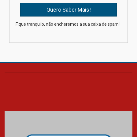
Oncologista do HUEM ressalta
importância da prevenção e
diagnóstico precoce do câncer
Fique tranquilo, não encheremos a sua caixa de spam!
de pulmão
03.08.2026