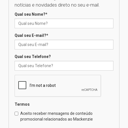
04.08.2026
notícias e novidades direto no seu e-mail.
Qual seu Nome?
*
XIII Fórum de Aprendizagem
Transformadora reúne
docentes para debater
inovação e desafios da
Qual seu E-mail?
*
educação superior
04.08.2026
Qual seu Telefone?
Professora do Mackenzie é
finalista do Prêmio Jabuti com
obra sobre ética e arquitetura
contemporânea
04.08.2026
Semana Internacional
Termos
Mackenzie promove parcerias
internacionais
Aceito receber mensagens de conteúdo
promocional relacionados ao Mackenzie
03.08.2026